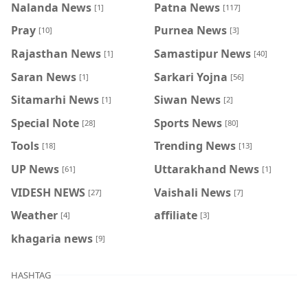
Nalanda News
Patna News
[1]
[117]
Pray
Purnea News
[10]
[3]
Rajasthan News
Samastipur News
[1]
[40]
Saran News
Sarkari Yojna
[1]
[56]
Sitamarhi News
Siwan News
[1]
[2]
Special Note
Sports News
[28]
[80]
Tools
Trending News
[18]
[13]
UP News
Uttarakhand News
[61]
[1]
VIDESH NEWS
Vaishali News
[27]
[7]
Weather
affiliate
[4]
[3]
khagaria news
[9]
HASHTAG