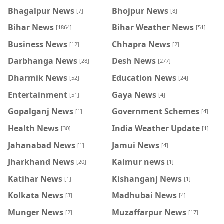
Bhagalpur News
Bhojpur News
[7]
[8]
Bihar News
Bihar Weather News
[1864]
[51]
Business News
Chhapra News
[12]
[2]
Darbhanga News
Desh News
[28]
[277]
Dharmik News
Education News
[52]
[24]
Entertainment
Gaya News
[51]
[4]
Gopalganj News
Government Schemes
[1]
[4]
Health News
India Weather Update
[30]
[1]
Jahanabad News
Jamui News
[1]
[4]
Jharkhand News
Kaimur news
[20]
[1]
Katihar News
Kishanganj News
[1]
[1]
Kolkata News
Madhubai News
[3]
[4]
Munger News
Muzaffarpur News
[2]
[17]