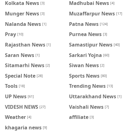
Kolkata News
Madhubai News
[3]
[4]
Munger News
Muzaffarpur News
[3]
[17]
Nalanda News
Patna News
[1]
[124]
Pray
Purnea News
[10]
[3]
Rajasthan News
Samastipur News
[1]
[40]
Saran News
Sarkari Yojna
[1]
[60]
Sitamarhi News
Siwan News
[2]
[2]
Special Note
Sports News
[28]
[80]
Tools
Trending News
[18]
[13]
UP News
Uttarakhand News
[61]
[1]
VIDESH NEWS
Vaishali News
[27]
[7]
Weather
affiliate
[4]
[3]
khagaria news
[9]