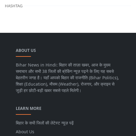
HASHTAG
ABOUT US
Bihar News in Hindi: बिहार की ताज़ा खबर, आज के मुख्य
समाचार और सभी 38 जिलों की ब्रेकिंग न्यूज़ पढ़ने के लिए यह सबसे
बेहतरीन जगह है। यहाँ आपको बिहार की राजनीति (Bihar Politics),
शिक्षा (Education), मौसम (Weather), रोजगार, और क्राइम से
जुड़ी हर छोटी-बड़ी खबर सबसे पहले मिलेगी।
LEARN MORE
बिहार के सभी जिलों की लेटेस्ट न्यूज़ पढ़ें
About Us