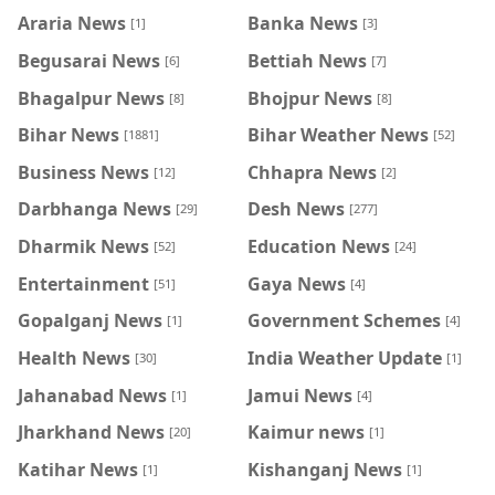
Araria News
Banka News
[1]
[3]
Begusarai News
Bettiah News
[6]
[7]
Bhagalpur News
Bhojpur News
[8]
[8]
Bihar News
Bihar Weather News
[1881]
[52]
Business News
Chhapra News
[12]
[2]
Darbhanga News
Desh News
[29]
[277]
Dharmik News
Education News
[52]
[24]
Entertainment
Gaya News
[51]
[4]
Gopalganj News
Government Schemes
[1]
[4]
Health News
India Weather Update
[30]
[1]
Jahanabad News
Jamui News
[1]
[4]
Jharkhand News
Kaimur news
[20]
[1]
Katihar News
Kishanganj News
[1]
[1]