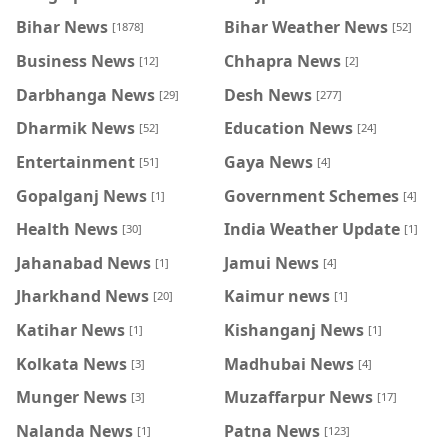
Bihar News
Bihar Weather News
[1878]
[52]
Business News
Chhapra News
[12]
[2]
Darbhanga News
Desh News
[29]
[277]
Dharmik News
Education News
[52]
[24]
Entertainment
Gaya News
[51]
[4]
Gopalganj News
Government Schemes
[1]
[4]
Health News
India Weather Update
[30]
[1]
Jahanabad News
Jamui News
[1]
[4]
Jharkhand News
Kaimur news
[20]
[1]
Katihar News
Kishanganj News
[1]
[1]
Kolkata News
Madhubai News
[3]
[4]
Munger News
Muzaffarpur News
[3]
[17]
Nalanda News
Patna News
[1]
[123]