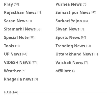
Pray
Purnea News
[10]
[3]
Rajasthan News
Samastipur News
[1]
[40]
Saran News
Sarkari Yojna
[1]
[60]
Sitamarhi News
Siwan News
[2]
[2]
Special Note
Sports News
[28]
[80]
Tools
Trending News
[18]
[13]
UP News
Uttarakhand News
[61]
[1]
VIDESH NEWS
Vaishali News
[27]
[7]
Weather
affiliate
[4]
[3]
khagaria news
[9]
HASHTAG