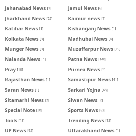
Jahanabad News
Jamui News
[1]
[6]
Jharkhand News
Kaimur news
[22]
[1]
Katihar News
Kishanganj News
[1]
[1]
Kolkata News
Madhubai News
[3]
[4]
Munger News
Muzaffarpur News
[3]
[19]
Nalanda News
Patna News
[1]
[140]
Pray
Purnea News
[10]
[4]
Rajasthan News
Samastipur News
[1]
[41]
Saran News
Sarkari Yojna
[1]
[68]
Sitamarhi News
Siwan News
[2]
[2]
Special Note
Sports News
[30]
[82]
Tools
Trending News
[18]
[13]
UP News
Uttarakhand News
[62]
[1]