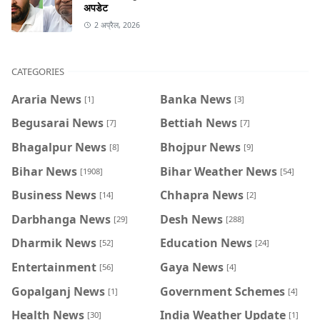
अपडेट
2 अप्रैल, 2026
CATEGORIES
Araria News
Banka News
[1]
[3]
Begusarai News
Bettiah News
[7]
[7]
Bhagalpur News
Bhojpur News
[8]
[9]
Bihar News
Bihar Weather News
[1908]
[54]
Business News
Chhapra News
[14]
[2]
Darbhanga News
Desh News
[29]
[288]
Dharmik News
Education News
[52]
[24]
Entertainment
Gaya News
[56]
[4]
Gopalganj News
Government Schemes
[1]
[4]
Health News
India Weather Update
[30]
[1]