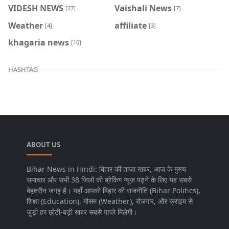
VIDESH NEWS
Vaishali News
[27]
[7]
Weather
affiliate
[4]
[3]
khagaria news
[10]
HASHTAG
ABOUT US
Bihar News in Hindi: बिहार की ताज़ा खबर, आज के मुख्य
समाचार और सभी 38 जिलों की ब्रेकिंग न्यूज़ पढ़ने के लिए यह सबसे
बेहतरीन जगह है। यहाँ आपको बिहार की राजनीति (Bihar Politics),
शिक्षा (Education), मौसम (Weather), रोजगार, और क्राइम से
जुड़ी हर छोटी-बड़ी खबर सबसे पहले मिलेगी।