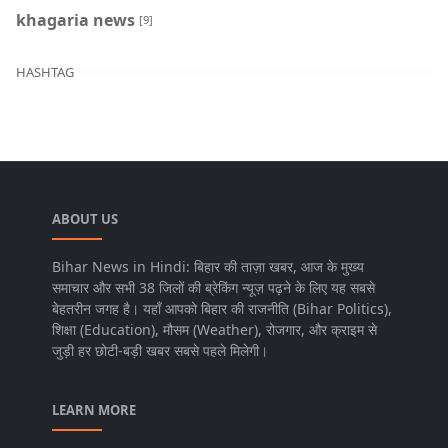
khagaria news
[9]
HASHTAG
ABOUT US
Bihar News in Hindi: बिहार की ताज़ा खबर, आज के मुख्य
समाचार और सभी 38 जिलों की ब्रेकिंग न्यूज़ पढ़ने के लिए यह सबसे
बेहतरीन जगह है। यहाँ आपको बिहार की राजनीति (Bihar Politics),
शिक्षा (Education), मौसम (Weather), रोजगार, और क्राइम से
जुड़ी हर छोटी-बड़ी खबर सबसे पहले मिलेगी।
LEARN MORE