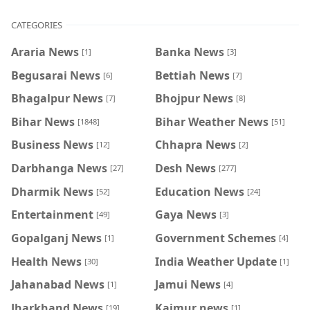
CATEGORIES
Araria News
Banka News
[1]
[3]
Begusarai News
Bettiah News
[6]
[7]
Bhagalpur News
Bhojpur News
[7]
[8]
Bihar News
Bihar Weather News
[1848]
[51]
Business News
Chhapra News
[12]
[2]
Darbhanga News
Desh News
[27]
[277]
Dharmik News
Education News
[52]
[24]
Entertainment
Gaya News
[49]
[3]
Gopalganj News
Government Schemes
[1]
[4]
Health News
India Weather Update
[30]
[1]
Jahanabad News
Jamui News
[1]
[4]
Jharkhand News
Kaimur news
[19]
[1]