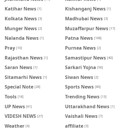
Katihar News
Kishanganj News
[1]
[1]
Kolkata News
Madhubai News
[3]
[3]
Munger News
Muzaffarpur News
[2]
[17]
Nalanda News
Patna News
[1]
[108]
Pray
Purnea News
[10]
[2]
Rajasthan News
Samastipur News
[1]
[40]
Saran News
Sarkari Yojna
[1]
[56]
Sitamarhi News
Siwan News
[1]
[2]
Special Note
Sports News
[28]
[80]
Tools
Trending News
[18]
[13]
UP News
Uttarakhand News
[61]
[1]
VIDESH NEWS
Vaishali News
[27]
[7]
Weather
affiliate
[4]
[3]