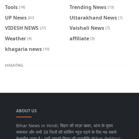
Tools
Trending News
[18]
[13]
UP News
Uttarakhand News
[61]
[1]
VIDESH NEWS
Vaishali News
[27]
[7]
Weather
affiliate
[4]
[3]
khagaria news
[10]
HASHTAG
ABOUT US
Bihar News in Hindi: बिहार की ताज़ा खबर, आज के मुख्य
समाचार और सभी 38 जिलों की ब्रेकिंग न्यूज़ पढ़ने के लिए यह सबसे
बेहतरीन जगह है। यहाँ आपको बिहार की राजनीति (Bihar Politics),