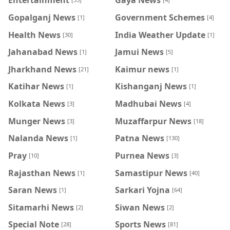
Gopalganj News
Government Schemes
[1]
[4]
Health News
India Weather Update
[30]
[1]
Jahanabad News
Jamui News
[1]
[5]
Jharkhand News
Kaimur news
[21]
[1]
Katihar News
Kishanganj News
[1]
[1]
Kolkata News
Madhubai News
[3]
[4]
Munger News
Muzaffarpur News
[3]
[18]
Nalanda News
Patna News
[1]
[130]
Pray
Purnea News
[10]
[3]
Rajasthan News
Samastipur News
[1]
[40]
Saran News
Sarkari Yojna
[1]
[64]
Sitamarhi News
Siwan News
[2]
[2]
Special Note
Sports News
[28]
[81]