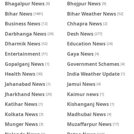
Bhagalpur News
Bhojpur News
[8]
[8]
Bihar News
Bihar Weather News
[1881]
[52]
Business News
Chhapra News
[12]
[2]
Darbhanga News
Desh News
[29]
[277]
Dharmik News
Education News
[52]
[24]
Entertainment
Gaya News
[51]
[4]
Gopalganj News
Government Schemes
[1]
[4]
Health News
India Weather Update
[30]
[1]
Jahanabad News
Jamui News
[1]
[4]
Jharkhand News
Kaimur news
[20]
[1]
Katihar News
Kishanganj News
[1]
[1]
Kolkata News
Madhubai News
[3]
[4]
Munger News
Muzaffarpur News
[3]
[17]