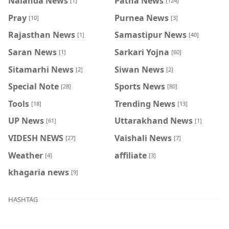
Nalanda News
Patna News
[1]
[124]
Pray
Purnea News
[10]
[3]
Rajasthan News
Samastipur News
[1]
[40]
Saran News
Sarkari Yojna
[1]
[60]
Sitamarhi News
Siwan News
[2]
[2]
Special Note
Sports News
[28]
[80]
Tools
Trending News
[18]
[13]
UP News
Uttarakhand News
[61]
[1]
VIDESH NEWS
Vaishali News
[27]
[7]
Weather
affiliate
[4]
[3]
khagaria news
[9]
HASHTAG