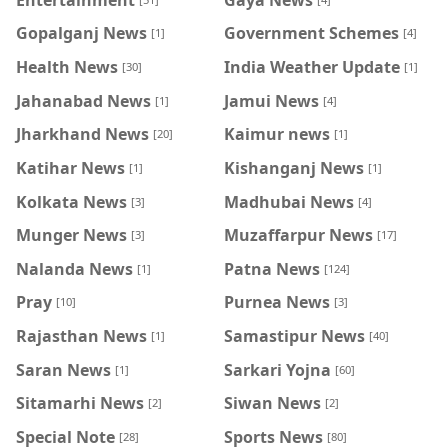
Gopalganj News
Government Schemes
[1]
[4]
Health News
India Weather Update
[30]
[1]
Jahanabad News
Jamui News
[1]
[4]
Jharkhand News
Kaimur news
[20]
[1]
Katihar News
Kishanganj News
[1]
[1]
Kolkata News
Madhubai News
[3]
[4]
Munger News
Muzaffarpur News
[3]
[17]
Nalanda News
Patna News
[1]
[124]
Pray
Purnea News
[10]
[3]
Rajasthan News
Samastipur News
[1]
[40]
Saran News
Sarkari Yojna
[1]
[60]
Sitamarhi News
Siwan News
[2]
[2]
Special Note
Sports News
[28]
[80]