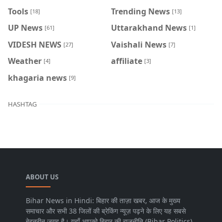
Tools
Trending News
[18]
[13]
UP News
Uttarakhand News
[61]
[1]
VIDESH NEWS
Vaishali News
[27]
[7]
Weather
affiliate
[4]
[3]
khagaria news
[9]
HASHTAG
ABOUT US
Bihar News in Hindi: बिहार की ताज़ा खबर, आज के मुख्य
समाचार और सभी 38 जिलों की ब्रेकिंग न्यूज़ पढ़ने के लिए यह सबसे
बेहतरीन जगह है। यहाँ आपको बिहार की राजनीति (Bihar Politics),