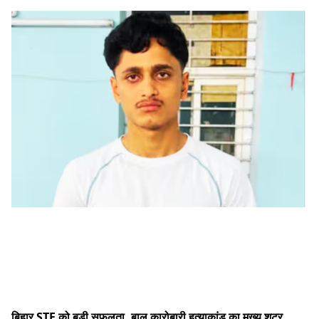
बिहार STF को बड़ी सफलता, बालू कारोबारी हत्याकांड का मुख्य शूटर