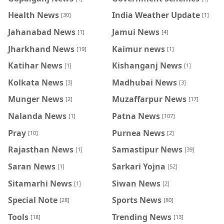
Health News
India Weather Update
[30]
[1]
Jahanabad News
Jamui News
[1]
[4]
Jharkhand News
Kaimur news
[19]
[1]
Katihar News
Kishanganj News
[1]
[1]
Kolkata News
Madhubai News
[3]
[3]
Munger News
Muzaffarpur News
[2]
[17]
Nalanda News
Patna News
[1]
[107]
Pray
Purnea News
[10]
[2]
Rajasthan News
Samastipur News
[1]
[39]
Saran News
Sarkari Yojna
[1]
[52]
Sitamarhi News
Siwan News
[1]
[2]
Special Note
Sports News
[28]
[80]
Tools
Trending News
[18]
[13]