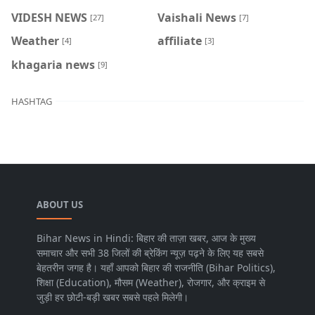
VIDESH NEWS
Vaishali News
[27]
[7]
Weather
affiliate
[4]
[3]
khagaria news
[9]
HASHTAG
ABOUT US
Bihar News in Hindi: बिहार की ताज़ा खबर, आज के मुख्य
समाचार और सभी 38 जिलों की ब्रेकिंग न्यूज़ पढ़ने के लिए यह सबसे
बेहतरीन जगह है। यहाँ आपको बिहार की राजनीति (Bihar Politics),
शिक्षा (Education), मौसम (Weather), रोजगार, और क्राइम से
जुड़ी हर छोटी-बड़ी खबर सबसे पहले मिलेगी।