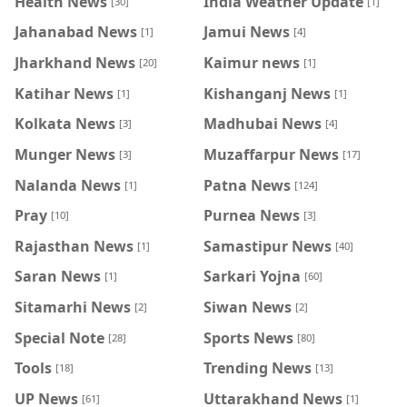
Health News
India Weather Update
[30]
[1]
Jahanabad News
Jamui News
[1]
[4]
Jharkhand News
Kaimur news
[20]
[1]
Katihar News
Kishanganj News
[1]
[1]
Kolkata News
Madhubai News
[3]
[4]
Munger News
Muzaffarpur News
[3]
[17]
Nalanda News
Patna News
[1]
[124]
Pray
Purnea News
[10]
[3]
Rajasthan News
Samastipur News
[1]
[40]
Saran News
Sarkari Yojna
[1]
[60]
Sitamarhi News
Siwan News
[2]
[2]
Special Note
Sports News
[28]
[80]
Tools
Trending News
[18]
[13]
UP News
Uttarakhand News
[61]
[1]