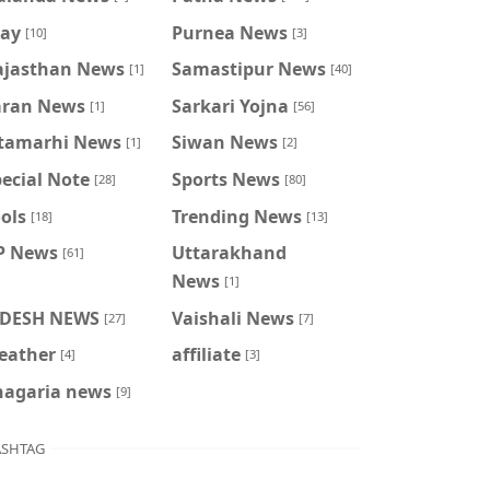
ray
Purnea News
[10]
[3]
ajasthan News
Samastipur News
[1]
[40]
aran News
Sarkari Yojna
[1]
[56]
itamarhi News
Siwan News
[1]
[2]
ecial Note
Sports News
[28]
[80]
ols
Trending News
[18]
[13]
P News
Uttarakhand
[61]
News
[1]
IDESH NEWS
Vaishali News
[27]
[7]
eather
affiliate
[4]
[3]
hagaria news
[9]
SHTAG