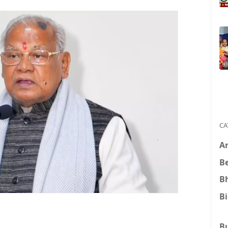
CA
A
B
B
B
B