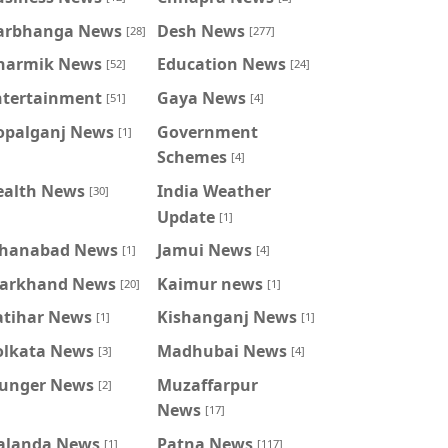
arbhanga News
Desh News
[28]
[277]
harmik News
Education News
[52]
[24]
ntertainment
Gaya News
[51]
[4]
opalganj News
Government
[1]
Schemes
[4]
ealth News
India Weather
[30]
Update
[1]
ahanabad News
Jamui News
[1]
[4]
harkhand News
Kaimur news
[20]
[1]
atihar News
Kishanganj News
[1]
[1]
olkata News
Madhubai News
[3]
[4]
unger News
Muzaffarpur
[2]
News
[17]
alanda News
Patna News
[1]
[117]