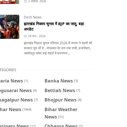
2 अप्रैल, 2026
Desh News
झारखंड निकाय चुनाव में BJP का जादू, बड़ा
अपडेट
28 फ़र॰, 2026
झारखंड निकाय चुनाव परिणाम 2026 में जनता ने शहरों की
सरकार चुन ली है। मंगलवार देर रात तक रांची, हजारीबाग,
जमशेदपुर समेत कई शहरों में मतगणना...
TEGORIES
raria News
Banka News
[1]
[3]
egusarai News
Bettiah News
[6]
[7]
hagalpur News
Bhojpur News
[7]
[8]
ihar News
Bihar Weather
[1864]
News
[51]
usiness News
Chhapra News
[12]
[2]