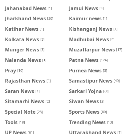
Jahanabad News
Jamui News
[1]
[4]
Jharkhand News
Kaimur news
[20]
[1]
Katihar News
Kishanganj News
[1]
[1]
Kolkata News
Madhubai News
[3]
[4]
Munger News
Muzaffarpur News
[3]
[17]
Nalanda News
Patna News
[1]
[124]
Pray
Purnea News
[10]
[3]
Rajasthan News
Samastipur News
[1]
[40]
Saran News
Sarkari Yojna
[1]
[60]
Sitamarhi News
Siwan News
[2]
[2]
Special Note
Sports News
[28]
[80]
Tools
Trending News
[18]
[13]
UP News
Uttarakhand News
[61]
[1]