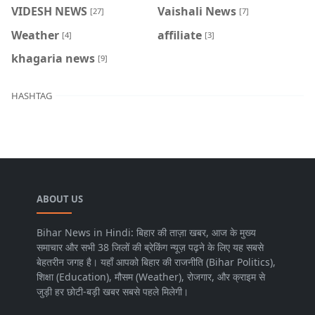
VIDESH NEWS
Vaishali News
[27]
[7]
Weather
affiliate
[4]
[3]
khagaria news
[9]
HASHTAG
ABOUT US
Bihar News in Hindi: बिहार की ताज़ा खबर, आज के मुख्य
समाचार और सभी 38 जिलों की ब्रेकिंग न्यूज़ पढ़ने के लिए यह सबसे
बेहतरीन जगह है। यहाँ आपको बिहार की राजनीति (Bihar Politics),
शिक्षा (Education), मौसम (Weather), रोजगार, और क्राइम से
जुड़ी हर छोटी-बड़ी खबर सबसे पहले मिलेगी।