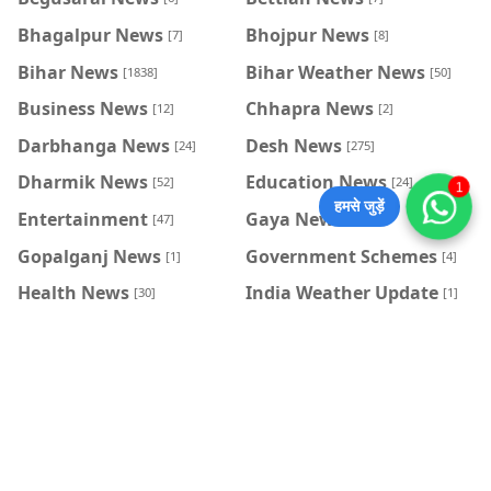
Bhagalpur News
Bhojpur News
[7]
[8]
Bihar News
Bihar Weather News
[1838]
[50]
Business News
Chhapra News
[12]
[2]
Darbhanga News
Desh News
[24]
[275]
Dharmik News
Education News
[52]
[24]
1
हमसे जुड़ें
Entertainment
Gaya News
[47]
[3]
Gopalganj News
Government Schemes
[1]
[4]
Health News
India Weather Update
[30]
[1]
Jahanabad News
Jamui News
[1]
[4]
Jharkhand News
Kaimur news
[19]
[1]
Katihar News
Kishanganj News
[1]
[1]
Kolkata News
Madhubai News
[3]
[3]
Munger News
Muzaffarpur News
[2]
[17]