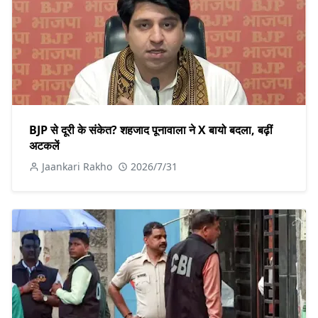
BJP से दूरी के संकेत? शहजाद पूनावाला ने X बायो बदला, बढ़ीं
अटकलें
Jaankari Rakho
2026/7/31