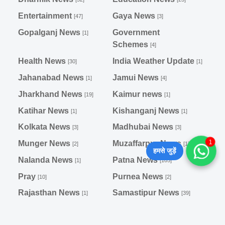
Entertainment
Gaya News
[47]
[3]
Gopalganj News
Government
[1]
Schemes
[4]
Health News
India Weather Update
[30]
[1]
Jahanabad News
Jamui News
[1]
[4]
Jharkhand News
Kaimur news
[19]
[1]
Katihar News
Kishanganj News
[1]
[1]
Kolkata News
Madhubai News
[3]
[3]
Munger News
Muzaffarpur News
1
[2]
[17]
हमसे जुड़ें
Nalanda News
Patna News
[1]
[105]
Pray
Purnea News
[10]
[2]
Rajasthan News
Samastipur News
[1]
[39]
Saran News
Sarkari Yojna
[1]
[48]