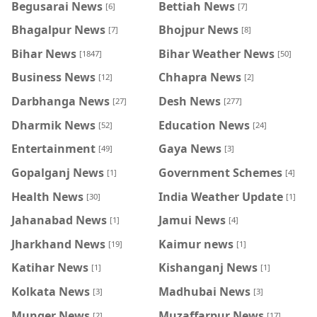
Begusarai News
Bettiah News
[6]
[7]
Bhagalpur News
Bhojpur News
[7]
[8]
Bihar News
Bihar Weather News
[1847]
[50]
Business News
Chhapra News
[12]
[2]
Darbhanga News
Desh News
[27]
[277]
Dharmik News
Education News
[52]
[24]
Entertainment
Gaya News
[49]
[3]
Gopalganj News
Government Schemes
[1]
[4]
Health News
India Weather Update
[30]
[1]
Jahanabad News
Jamui News
[1]
[4]
Jharkhand News
Kaimur news
[19]
[1]
Katihar News
Kishanganj News
[1]
[1]
Kolkata News
Madhubai News
[3]
[3]
Munger News
Muzaffarpur News
[2]
[17]