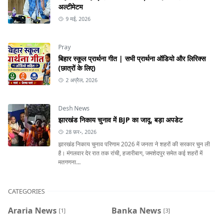
अल्टीमेटम
9 मई, 2026
Pray
बिहार स्कूल प्रार्थना गीत | सभी प्रार्थना ऑडियो और लिरिक्स
(छात्रों के लिए)
2 अप्रैल, 2026
Desh News
झारखंड निकाय चुनाव में BJP का जादू, बड़ा अपडेट
28 फ़र॰, 2026
झारखंड निकाय चुनाव परिणाम 2026 में जनता ने शहरों की सरकार चुन ली
है। मंगलवार देर रात तक रांची, हजारीबाग, जमशेदपुर समेत कई शहरों में
मतगणना...
CATEGORIES
Araria News
Banka News
[1]
[3]