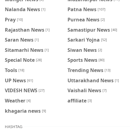
Nalanda News
Patna News
[1]
[107]
Pray
Purnea News
[10]
[2]
Rajasthan News
Samastipur News
[1]
[40]
Saran News
Sarkari Yojna
[1]
[52]
Sitamarhi News
Siwan News
[1]
[2]
Special Note
Sports News
[28]
[80]
Tools
Trending News
[18]
[13]
UP News
Uttarakhand News
[61]
[1]
VIDESH NEWS
Vaishali News
[27]
[7]
Weather
affiliate
[4]
[3]
khagaria news
[9]
HASHTAG