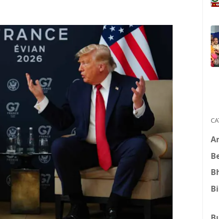
CA
A
B
B
B
B