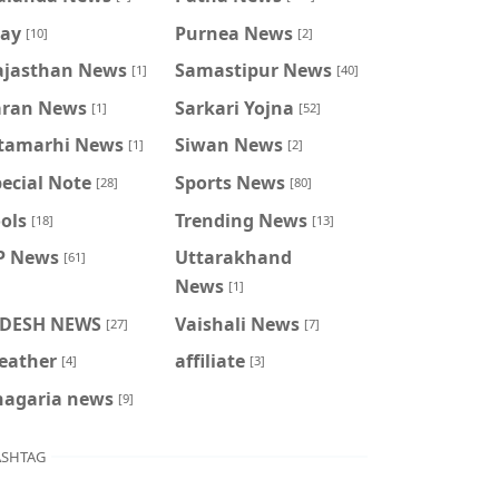
ray
Purnea News
[10]
[2]
ajasthan News
Samastipur News
[1]
[40]
aran News
Sarkari Yojna
[1]
[52]
itamarhi News
Siwan News
[1]
[2]
ecial Note
Sports News
[28]
[80]
ols
Trending News
[18]
[13]
P News
Uttarakhand
[61]
News
[1]
IDESH NEWS
Vaishali News
[27]
[7]
eather
affiliate
[4]
[3]
hagaria news
[9]
SHTAG