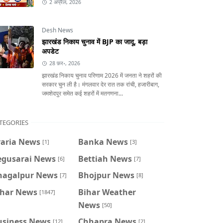
2 अप्रैल, 2026
Desh News
झारखंड निकाय चुनाव में BJP का जादू, बड़ा
अपडेट
28 फ़र॰, 2026
झारखंड निकाय चुनाव परिणाम 2026 में जनता ने शहरों की
सरकार चुन ली है। मंगलवार देर रात तक रांची, हजारीबाग,
जमशेदपुर समेत कई शहरों में मतगणना...
TEGORIES
raria News
Banka News
[1]
[3]
egusarai News
Bettiah News
[6]
[7]
hagalpur News
Bhojpur News
[7]
[8]
ihar News
Bihar Weather
[1847]
News
[50]
usiness News
Chhapra News
[12]
[2]