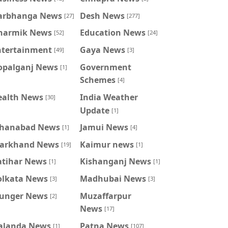
arbhanga News
Desh News
[27]
[277]
harmik News
Education News
[52]
[24]
ntertainment
Gaya News
[49]
[3]
opalganj News
Government
[1]
Schemes
[4]
ealth News
India Weather
[30]
Update
[1]
ahanabad News
Jamui News
[1]
[4]
harkhand News
Kaimur news
[19]
[1]
atihar News
Kishanganj News
[1]
[1]
olkata News
Madhubai News
[3]
[3]
unger News
Muzaffarpur
[2]
News
[17]
alanda News
Patna News
[1]
[107]