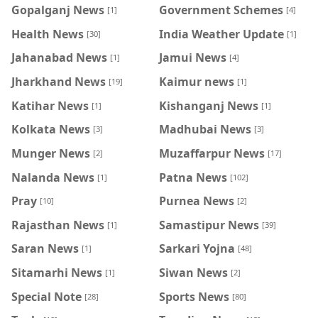
Gopalganj News
Government Schemes
[1]
[4]
Health News
India Weather Update
[30]
[1]
Jahanabad News
Jamui News
[1]
[4]
Jharkhand News
Kaimur news
[19]
[1]
Katihar News
Kishanganj News
[1]
[1]
Kolkata News
Madhubai News
[3]
[3]
Munger News
Muzaffarpur News
[2]
[17]
Nalanda News
Patna News
[1]
[102]
Pray
Purnea News
[10]
[2]
Rajasthan News
Samastipur News
[1]
[39]
Saran News
Sarkari Yojna
[1]
[48]
Sitamarhi News
Siwan News
[1]
[2]
Special Note
Sports News
[28]
[80]