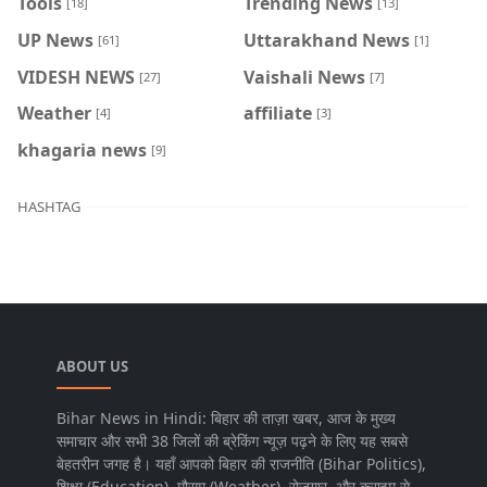
Tools
Trending News
[18]
[13]
UP News
Uttarakhand News
[61]
[1]
VIDESH NEWS
Vaishali News
[27]
[7]
Weather
affiliate
[4]
[3]
khagaria news
[9]
HASHTAG
ABOUT US
Bihar News in Hindi: बिहार की ताज़ा खबर, आज के मुख्य
समाचार और सभी 38 जिलों की ब्रेकिंग न्यूज़ पढ़ने के लिए यह सबसे
बेहतरीन जगह है। यहाँ आपको बिहार की राजनीति (Bihar Politics),
शिक्षा (Education), मौसम (Weather), रोजगार, और क्राइम से