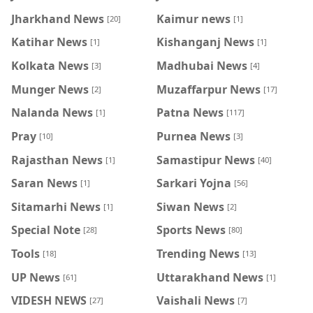
Jharkhand News
Kaimur news
[20]
[1]
Katihar News
Kishanganj News
[1]
[1]
Kolkata News
Madhubai News
[3]
[4]
Munger News
Muzaffarpur News
[2]
[17]
Nalanda News
Patna News
[1]
[117]
Pray
Purnea News
[10]
[3]
Rajasthan News
Samastipur News
[1]
[40]
Saran News
Sarkari Yojna
[1]
[56]
Sitamarhi News
Siwan News
[1]
[2]
Special Note
Sports News
[28]
[80]
Tools
Trending News
[18]
[13]
UP News
Uttarakhand News
[61]
[1]
VIDESH NEWS
Vaishali News
[27]
[7]