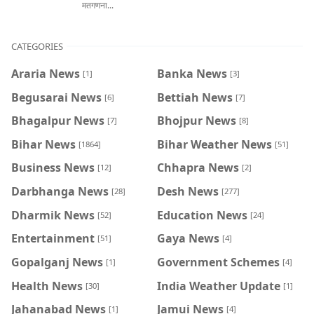
मतगणना...
CATEGORIES
Araria News
Banka News
[1]
[3]
Begusarai News
Bettiah News
[6]
[7]
Bhagalpur News
Bhojpur News
[7]
[8]
Bihar News
Bihar Weather News
[1864]
[51]
Business News
Chhapra News
[12]
[2]
Darbhanga News
Desh News
[28]
[277]
Dharmik News
Education News
[52]
[24]
Entertainment
Gaya News
[51]
[4]
Gopalganj News
Government Schemes
[1]
[4]
Health News
India Weather Update
[30]
[1]
Jahanabad News
Jamui News
[1]
[4]