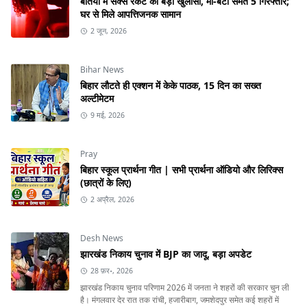
बेतिया में सेक्स रैकेट का बड़ा खुलासा, मां-बेटी समेत 5 गिरफ्तार;
घर से मिले आपत्तिजनक सामान
2 जून, 2026
Bihar News
बिहार लौटते ही एक्शन में केके पाठक, 15 दिन का सख्त
अल्टीमेटम
9 मई, 2026
Pray
बिहार स्कूल प्रार्थना गीत | सभी प्रार्थना ऑडियो और लिरिक्स
(छात्रों के लिए)
2 अप्रैल, 2026
Desh News
झारखंड निकाय चुनाव में BJP का जादू, बड़ा अपडेट
28 फ़र॰, 2026
झारखंड निकाय चुनाव परिणाम 2026 में जनता ने शहरों की सरकार चुन ली
है। मंगलवार देर रात तक रांची, हजारीबाग, जमशेदपुर समेत कई शहरों में