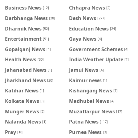
Business News
Chhapra News
[12]
[2]
Darbhanga News
Desh News
[28]
[277]
Dharmik News
Education News
[52]
[24]
Entertainment
Gaya News
[51]
[4]
Gopalganj News
Government Schemes
[1]
[4]
Health News
India Weather Update
[30]
[1]
Jahanabad News
Jamui News
[1]
[4]
Jharkhand News
Kaimur news
[20]
[1]
Katihar News
Kishanganj News
[1]
[1]
Kolkata News
Madhubai News
[3]
[4]
Munger News
Muzaffarpur News
[2]
[17]
Nalanda News
Patna News
[1]
[117]
Pray
Purnea News
[10]
[3]