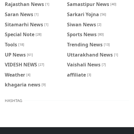
Rajasthan News
Samastipur News
[1]
[40]
Saran News
Sarkari Yojna
[1]
[56]
Sitamarhi News
Siwan News
[1]
[2]
Special Note
Sports News
[28]
[80]
Tools
Trending News
[18]
[13]
UP News
Uttarakhand News
[61]
[1]
VIDESH NEWS
Vaishali News
[27]
[7]
Weather
affiliate
[4]
[3]
khagaria news
[9]
HASHTAG