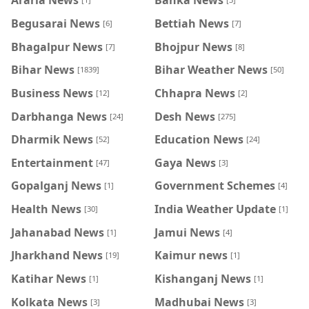
Araria News
Banka News
Begusarai News
Bettiah News
[6]
[7]
Bhagalpur News
Bhojpur News
[7]
[8]
Bihar News
Bihar Weather News
[1839]
[50]
Business News
Chhapra News
[12]
[2]
Darbhanga News
Desh News
[24]
[275]
Dharmik News
Education News
[52]
[24]
Entertainment
Gaya News
[47]
[3]
Gopalganj News
Government Schemes
[1]
[4]
Health News
India Weather Update
[30]
[1]
Jahanabad News
Jamui News
[1]
[4]
Jharkhand News
Kaimur news
[19]
[1]
Katihar News
Kishanganj News
[1]
[1]
Kolkata News
Madhubai News
[3]
[3]