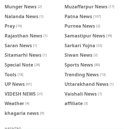
Munger News
Muzaffarpur News
[2]
[17]
Nalanda News
Patna News
[1]
[107]
Pray
Purnea News
[10]
[2]
Rajasthan News
Samastipur News
[1]
[39]
Saran News
Sarkari Yojna
[1]
[52]
Sitamarhi News
Siwan News
[1]
[2]
Special Note
Sports News
[28]
[80]
Tools
Trending News
[18]
[13]
UP News
Uttarakhand News
[61]
[1]
VIDESH NEWS
Vaishali News
[27]
[7]
Weather
affiliate
[4]
[3]
khagaria news
[9]
HASHTAG