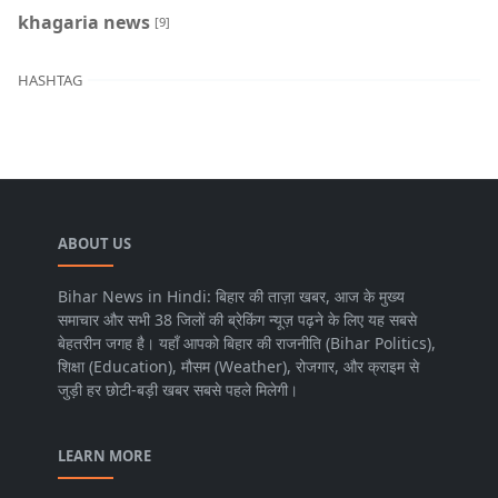
khagaria news
[9]
HASHTAG
ABOUT US
Bihar News in Hindi: बिहार की ताज़ा खबर, आज के मुख्य
समाचार और सभी 38 जिलों की ब्रेकिंग न्यूज़ पढ़ने के लिए यह सबसे
बेहतरीन जगह है। यहाँ आपको बिहार की राजनीति (Bihar Politics),
शिक्षा (Education), मौसम (Weather), रोजगार, और क्राइम से
जुड़ी हर छोटी-बड़ी खबर सबसे पहले मिलेगी।
LEARN MORE