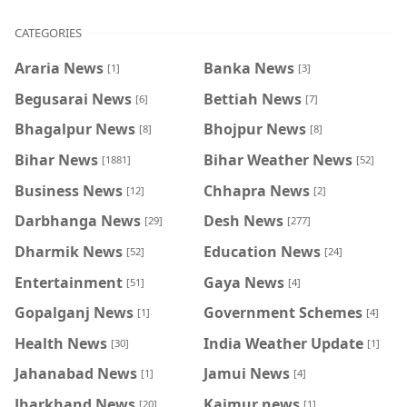
CATEGORIES
Araria News
Banka News
[1]
[3]
Begusarai News
Bettiah News
[6]
[7]
Bhagalpur News
Bhojpur News
[8]
[8]
Bihar News
Bihar Weather News
[1881]
[52]
Business News
Chhapra News
[12]
[2]
Darbhanga News
Desh News
[29]
[277]
Dharmik News
Education News
[52]
[24]
Entertainment
Gaya News
[51]
[4]
Gopalganj News
Government Schemes
[1]
[4]
Health News
India Weather Update
[30]
[1]
Jahanabad News
Jamui News
[1]
[4]
Jharkhand News
Kaimur news
[20]
[1]