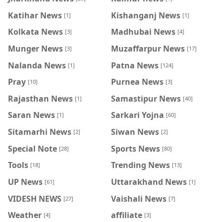
Katihar News
Kishanganj News
[1]
[1]
Kolkata News
Madhubai News
[3]
[4]
Munger News
Muzaffarpur News
[3]
[17]
Nalanda News
Patna News
[1]
[124]
Pray
Purnea News
[10]
[3]
Rajasthan News
Samastipur News
[1]
[40]
Saran News
Sarkari Yojna
[1]
[60]
Sitamarhi News
Siwan News
[2]
[2]
Special Note
Sports News
[28]
[80]
Tools
Trending News
[18]
[13]
UP News
Uttarakhand News
[61]
[1]
VIDESH NEWS
Vaishali News
[27]
[7]
Weather
affiliate
[4]
[3]