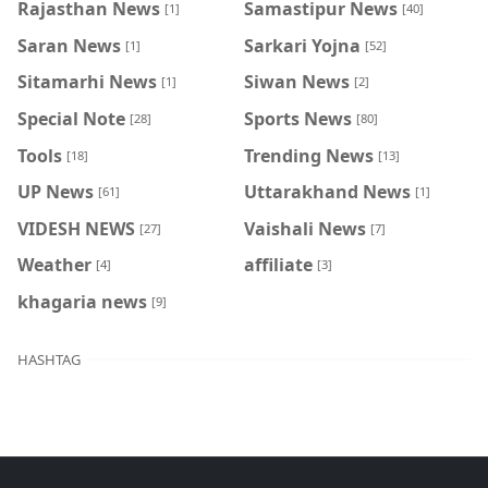
Rajasthan News
Samastipur News
[1]
[40]
Saran News
Sarkari Yojna
[1]
[52]
Sitamarhi News
Siwan News
[1]
[2]
Special Note
Sports News
[28]
[80]
Tools
Trending News
[18]
[13]
UP News
Uttarakhand News
[61]
[1]
VIDESH NEWS
Vaishali News
[27]
[7]
Weather
affiliate
[4]
[3]
khagaria news
[9]
HASHTAG