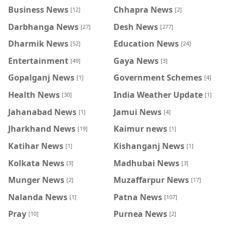
Business News
Chhapra News
[12]
[2]
Darbhanga News
Desh News
[27]
[277]
Dharmik News
Education News
[52]
[24]
Entertainment
Gaya News
[49]
[3]
Gopalganj News
Government Schemes
[1]
[4]
Health News
India Weather Update
[30]
[1]
Jahanabad News
Jamui News
[1]
[4]
Jharkhand News
Kaimur news
[19]
[1]
Katihar News
Kishanganj News
[1]
[1]
Kolkata News
Madhubai News
[3]
[3]
Munger News
Muzaffarpur News
[2]
[17]
Nalanda News
Patna News
[1]
[107]
Pray
Purnea News
[10]
[2]