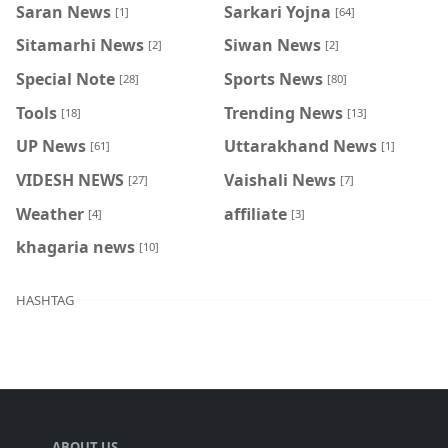
Saran News
Sarkari Yojna
[1]
[64]
Sitamarhi News
Siwan News
[2]
[2]
Special Note
Sports News
[28]
[80]
Tools
Trending News
[18]
[13]
UP News
Uttarakhand News
[61]
[1]
VIDESH NEWS
Vaishali News
[27]
[7]
Weather
affiliate
[4]
[3]
khagaria news
[10]
HASHTAG
ABOUT US