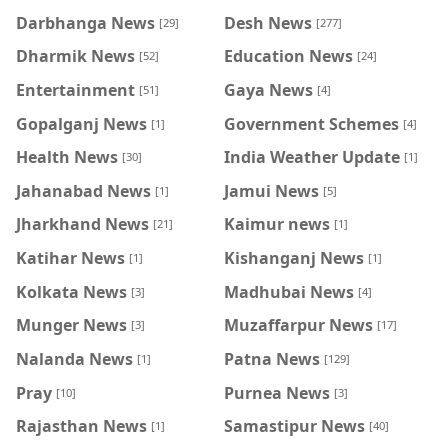
Darbhanga News
Desh News
[29]
[277]
Dharmik News
Education News
[52]
[24]
Entertainment
Gaya News
[51]
[4]
Gopalganj News
Government Schemes
[1]
[4]
Health News
India Weather Update
[30]
[1]
Jahanabad News
Jamui News
[1]
[5]
Jharkhand News
Kaimur news
[21]
[1]
Katihar News
Kishanganj News
[1]
[1]
Kolkata News
Madhubai News
[3]
[4]
Munger News
Muzaffarpur News
[3]
[17]
Nalanda News
Patna News
[1]
[129]
Pray
Purnea News
[10]
[3]
Rajasthan News
Samastipur News
[1]
[40]