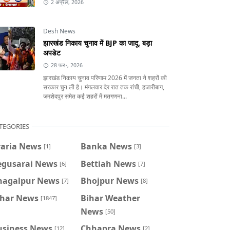
2 अप्रैल, 2026
Desh News
झारखंड निकाय चुनाव में BJP का जादू, बड़ा
अपडेट
28 फ़र॰, 2026
झारखंड निकाय चुनाव परिणाम 2026 में जनता ने शहरों की
सरकार चुन ली है। मंगलवार देर रात तक रांची, हजारीबाग,
जमशेदपुर समेत कई शहरों में मतगणना...
TEGORIES
raria News
Banka News
[1]
[3]
egusarai News
Bettiah News
[6]
[7]
hagalpur News
Bhojpur News
[7]
[8]
ihar News
Bihar Weather
[1847]
News
[50]
usiness News
Chhapra News
[12]
[2]