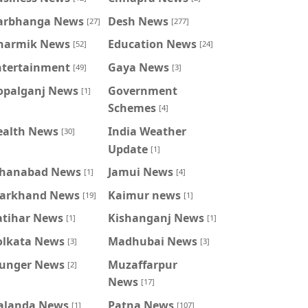
arbhanga News
Desh News
[27]
[277]
harmik News
Education News
[52]
[24]
ntertainment
Gaya News
[49]
[3]
opalganj News
Government
[1]
Schemes
[4]
ealth News
India Weather
[30]
Update
[1]
ahanabad News
Jamui News
[1]
[4]
harkhand News
Kaimur news
[19]
[1]
atihar News
Kishanganj News
[1]
[1]
olkata News
Madhubai News
[3]
[3]
unger News
Muzaffarpur
[2]
News
[17]
alanda News
Patna News
[1]
[107]