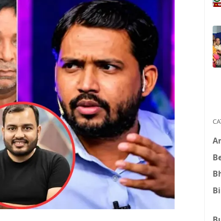
CA
A
B
B
B
B