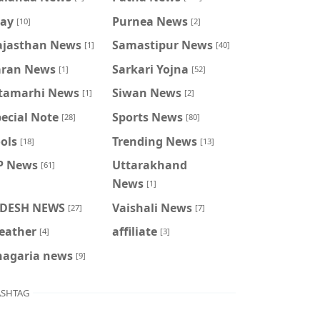
ray
Purnea News
[10]
[2]
ajasthan News
Samastipur News
[1]
[40]
aran News
Sarkari Yojna
[1]
[52]
itamarhi News
Siwan News
[1]
[2]
ecial Note
Sports News
[28]
[80]
ols
Trending News
[18]
[13]
P News
Uttarakhand
[61]
News
[1]
IDESH NEWS
Vaishali News
[27]
[7]
eather
affiliate
[4]
[3]
hagaria news
[9]
SHTAG