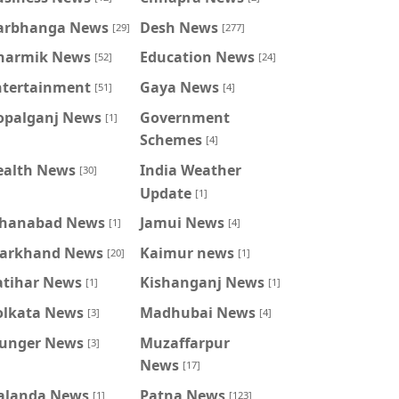
arbhanga News
Desh News
[29]
[277]
harmik News
Education News
[52]
[24]
ntertainment
Gaya News
[51]
[4]
opalganj News
Government
[1]
Schemes
[4]
ealth News
India Weather
[30]
Update
[1]
ahanabad News
Jamui News
[1]
[4]
harkhand News
Kaimur news
[20]
[1]
atihar News
Kishanganj News
[1]
[1]
olkata News
Madhubai News
[3]
[4]
unger News
Muzaffarpur
[3]
News
[17]
alanda News
Patna News
[1]
[123]