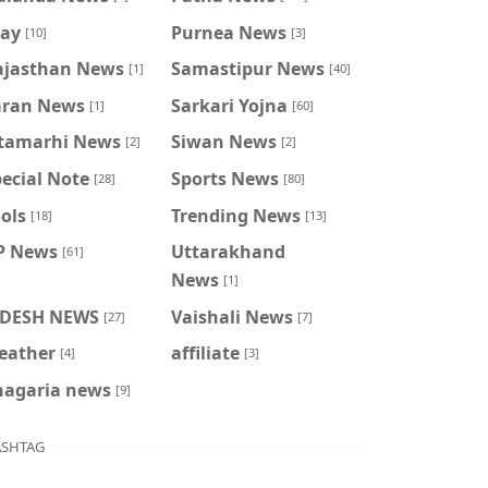
ray
Purnea News
[10]
[3]
ajasthan News
Samastipur News
[1]
[40]
aran News
Sarkari Yojna
[1]
[60]
itamarhi News
Siwan News
[2]
[2]
ecial Note
Sports News
[28]
[80]
ols
Trending News
[18]
[13]
P News
Uttarakhand
[61]
News
[1]
IDESH NEWS
Vaishali News
[27]
[7]
eather
affiliate
[4]
[3]
hagaria news
[9]
SHTAG