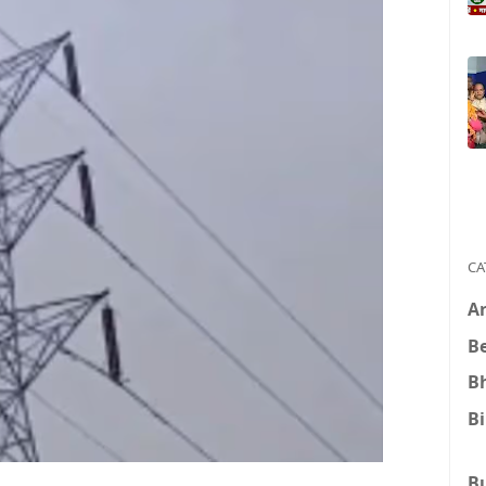
CA
A
B
B
B
B