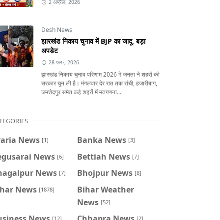
2 अप्रैल, 2026
Desh News
झारखंड निकाय चुनाव में BJP का जादू, बड़ा
अपडेट
28 फ़र॰, 2026
झारखंड निकाय चुनाव परिणाम 2026 में जनता ने शहरों की
सरकार चुन ली है। मंगलवार देर रात तक रांची, हजारीबाग,
जमशेदपुर समेत कई शहरों में मतगणना...
TEGORIES
raria News
Banka News
[1]
[3]
egusarai News
Bettiah News
[6]
[7]
hagalpur News
Bhojpur News
[7]
[8]
ihar News
Bihar Weather
[1878]
News
[52]
usiness News
Chhapra News
[12]
[2]