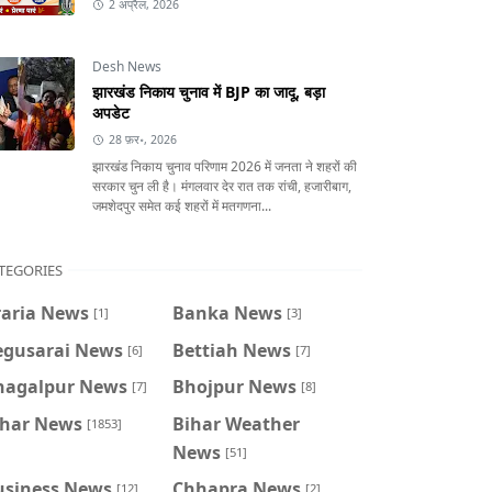
2 अप्रैल, 2026
Desh News
झारखंड निकाय चुनाव में BJP का जादू, बड़ा
अपडेट
28 फ़र॰, 2026
झारखंड निकाय चुनाव परिणाम 2026 में जनता ने शहरों की
सरकार चुन ली है। मंगलवार देर रात तक रांची, हजारीबाग,
जमशेदपुर समेत कई शहरों में मतगणना...
TEGORIES
raria News
Banka News
[1]
[3]
egusarai News
Bettiah News
[6]
[7]
hagalpur News
Bhojpur News
[7]
[8]
ihar News
Bihar Weather
[1853]
News
[51]
usiness News
Chhapra News
[12]
[2]