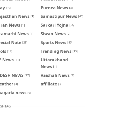
ray
Purnea News
[10]
[3]
ajasthan News
Samastipur News
[1]
[40]
aran News
Sarkari Yojna
[1]
[56]
itamarhi News
Siwan News
[1]
[2]
ecial Note
Sports News
[28]
[80]
ols
Trending News
[18]
[13]
P News
Uttarakhand
[61]
News
[1]
IDESH NEWS
Vaishali News
[27]
[7]
eather
affiliate
[4]
[3]
hagaria news
[9]
SHTAG