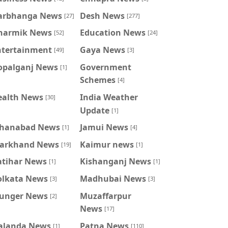
arbhanga News
Desh News
[27]
[277]
harmik News
Education News
[52]
[24]
ntertainment
Gaya News
[49]
[3]
opalganj News
Government
[1]
Schemes
[4]
ealth News
India Weather
[30]
Update
[1]
ahanabad News
Jamui News
[1]
[4]
harkhand News
Kaimur news
[19]
[1]
atihar News
Kishanganj News
[1]
[1]
olkata News
Madhubai News
[3]
[3]
unger News
Muzaffarpur
[2]
News
[17]
alanda News
Patna News
[1]
[110]