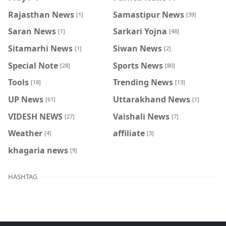
Rajasthan News
Samastipur News
[1]
[39]
Saran News
Sarkari Yojna
[1]
[48]
Sitamarhi News
Siwan News
[1]
[2]
Special Note
Sports News
[28]
[80]
Tools
Trending News
[18]
[13]
UP News
Uttarakhand News
[61]
[1]
VIDESH NEWS
Vaishali News
[27]
[7]
Weather
affiliate
[4]
[3]
khagaria news
[9]
HASHTAG