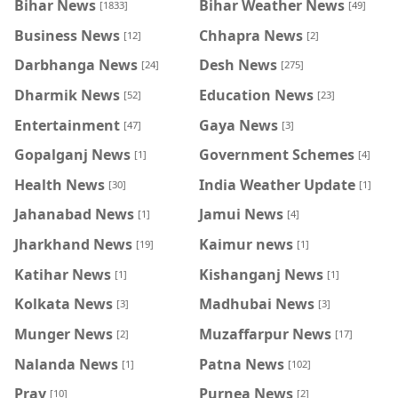
Bihar News
Bihar Weather News
[1833]
[49]
Business News
Chhapra News
[12]
[2]
Darbhanga News
Desh News
[24]
[275]
Dharmik News
Education News
[52]
[23]
Entertainment
Gaya News
[47]
[3]
Gopalganj News
Government Schemes
[1]
[4]
Health News
India Weather Update
[30]
[1]
Jahanabad News
Jamui News
[1]
[4]
Jharkhand News
Kaimur news
[19]
[1]
Katihar News
Kishanganj News
[1]
[1]
Kolkata News
Madhubai News
[3]
[3]
Munger News
Muzaffarpur News
[2]
[17]
Nalanda News
Patna News
[1]
[102]
Pray
Purnea News
[10]
[2]