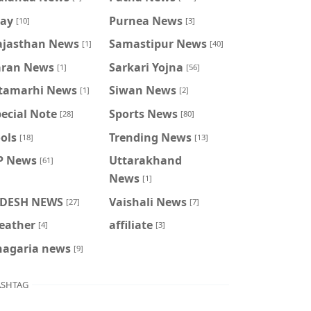
ray
Purnea News
[10]
[3]
ajasthan News
Samastipur News
[1]
[40]
aran News
Sarkari Yojna
[1]
[56]
itamarhi News
Siwan News
[1]
[2]
ecial Note
Sports News
[28]
[80]
ols
Trending News
[18]
[13]
P News
Uttarakhand
[61]
News
[1]
IDESH NEWS
Vaishali News
[27]
[7]
eather
affiliate
[4]
[3]
hagaria news
[9]
SHTAG