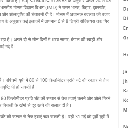
जारी किया है। Aaj Ka Mausam अपडेट के अनुसार अगले 24 से 48
ैं। भारतीय मौसम विज्ञान विभाग (IMD) ने उत्तर भारत, बिहार, झारखंड,
D
ारिश और ओलावृष्टि की चेतावनी दी है। मौसम में अचानक बदलाव की वजह
D
िभाग के अनुसार कई इलाकों में तापमान 6 से 8 डिग्री सेल्सियस तक गिर
E
G
रहा है। अगले दो से तीन दिनों में अरब सागर, बंगाल की खाड़ी और
जताई गई है।
H
J
ै। पश्चिमी यूपी में 80 से 100 किलोमीटर प्रति घंटे की रफ्तार से तेज
J
वृष्टि भी हो सकती है।
K
0 से 80 किलोमीटर प्रति घंटे की रफ्तार से तेज हवाएं चलने और ओले गिरने
K
और बिजली के खंभों से दूर रहने की सलाह दी है।
M
ंटे की रफ्तार से तेज हवाएं चल सकती हैं। वहीं 31 मई को पूर्वी यूपी में
N