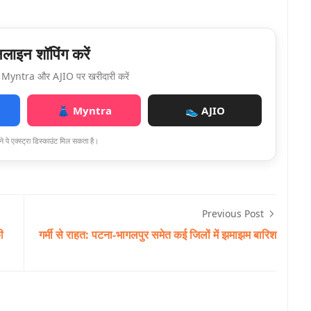
ाइन शॉपिंग करें
Myntra और AJIO पर खरीदारी करें
👗 Myntra
👟 AJIO
े पे एक्स्ट्रा डिस्काउंट मिल सकता है।
Previous Post
ी
गर्मी से राहत: पटना-भागलपुर समेत कई जिलों में झमाझम बारिश