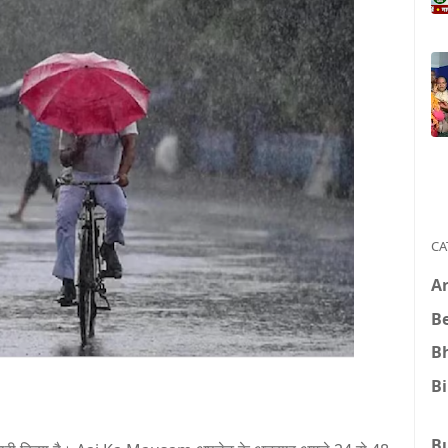
CA
A
B
B
B
B