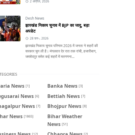
2 अप्रैल, 2026
Desh News
झारखंड निकाय चुनाव में BJP का जादू, बड़ा
अपडेट
28 फ़र॰, 2026
झारखंड निकाय चुनाव परिणाम 2026 में जनता ने शहरों की
सरकार चुन ली है। मंगलवार देर रात तक रांची, हजारीबाग,
जमशेदपुर समेत कई शहरों में मतगणना...
TEGORIES
raria News
Banka News
[1]
[3]
egusarai News
Bettiah News
[6]
[7]
hagalpur News
Bhojpur News
[7]
[8]
ihar News
Bihar Weather
[1865]
News
[51]
usiness News
Chhapra News
[12]
[2]