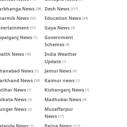
arbhanga News
Desh News
[28]
[277]
harmik News
Education News
[52]
[24]
ntertainment
Gaya News
[51]
[4]
opalganj News
Government
[1]
Schemes
[4]
ealth News
India Weather
[30]
Update
[1]
ahanabad News
Jamui News
[1]
[4]
harkhand News
Kaimur news
[20]
[1]
atihar News
Kishanganj News
[1]
[1]
olkata News
Madhubai News
[3]
[4]
unger News
Muzaffarpur
[2]
News
[17]
alanda News
Patna News
[1]
[117]