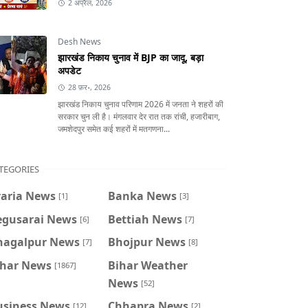
2 अप्रैल, 2026
Desh News
झारखंड निकाय चुनाव में BJP का जादू, बड़ा
अपडेट
28 फ़र॰, 2026
झारखंड निकाय चुनाव परिणाम 2026 में जनता ने शहरों की
सरकार चुन ली है। मंगलवार देर रात तक रांची, हजारीबाग,
जमशेदपुर समेत कई शहरों में मतगणना...
TEGORIES
raria News
Banka News
[1]
[3]
egusarai News
Bettiah News
[6]
[7]
hagalpur News
Bhojpur News
[7]
[8]
ihar News
Bihar Weather
[1867]
News
[52]
usiness News
Chhapra News
[12]
[2]