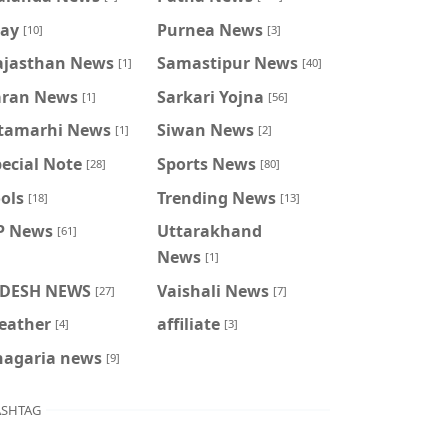
ray
Purnea News
[10]
[3]
ajasthan News
Samastipur News
[1]
[40]
aran News
Sarkari Yojna
[1]
[56]
itamarhi News
Siwan News
[1]
[2]
ecial Note
Sports News
[28]
[80]
ols
Trending News
[18]
[13]
P News
Uttarakhand
[61]
News
[1]
IDESH NEWS
Vaishali News
[27]
[7]
eather
affiliate
[4]
[3]
hagaria news
[9]
SHTAG