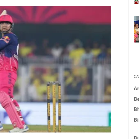
CA
A
B
B
B
B