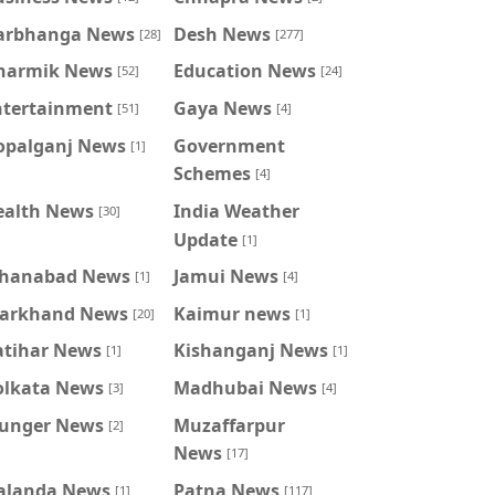
arbhanga News
Desh News
[28]
[277]
harmik News
Education News
[52]
[24]
ntertainment
Gaya News
[51]
[4]
opalganj News
Government
[1]
Schemes
[4]
ealth News
India Weather
[30]
Update
[1]
ahanabad News
Jamui News
[1]
[4]
harkhand News
Kaimur news
[20]
[1]
atihar News
Kishanganj News
[1]
[1]
olkata News
Madhubai News
[3]
[4]
unger News
Muzaffarpur
[2]
News
[17]
alanda News
Patna News
[1]
[117]