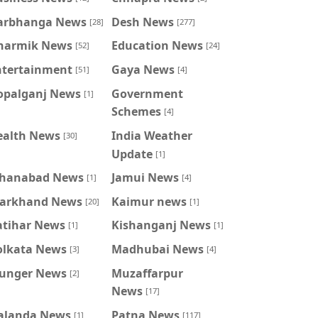
arbhanga News
Desh News
[28]
[277]
harmik News
Education News
[52]
[24]
ntertainment
Gaya News
[51]
[4]
opalganj News
Government
[1]
Schemes
[4]
ealth News
India Weather
[30]
Update
[1]
ahanabad News
Jamui News
[1]
[4]
harkhand News
Kaimur news
[20]
[1]
atihar News
Kishanganj News
[1]
[1]
olkata News
Madhubai News
[3]
[4]
unger News
Muzaffarpur
[2]
News
[17]
alanda News
Patna News
[1]
[117]