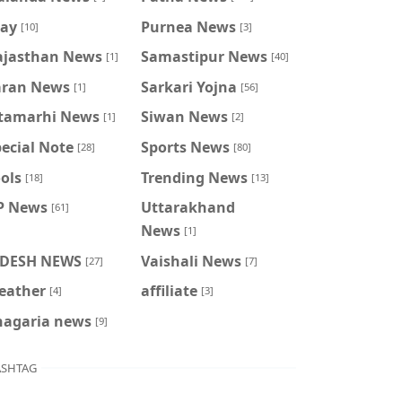
ray
Purnea News
[10]
[3]
ajasthan News
Samastipur News
[1]
[40]
aran News
Sarkari Yojna
[1]
[56]
itamarhi News
Siwan News
[1]
[2]
ecial Note
Sports News
[28]
[80]
ols
Trending News
[18]
[13]
P News
Uttarakhand
[61]
News
[1]
IDESH NEWS
Vaishali News
[27]
[7]
eather
affiliate
[4]
[3]
hagaria news
[9]
SHTAG