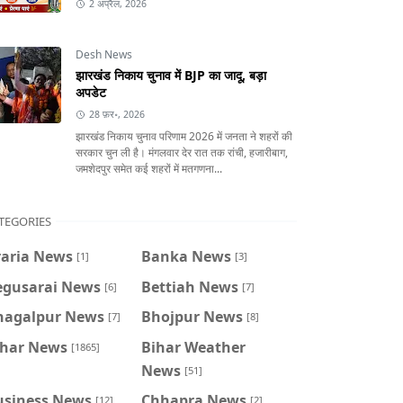
2 अप्रैल, 2026
Desh News
झारखंड निकाय चुनाव में BJP का जादू, बड़ा
अपडेट
28 फ़र॰, 2026
झारखंड निकाय चुनाव परिणाम 2026 में जनता ने शहरों की
सरकार चुन ली है। मंगलवार देर रात तक रांची, हजारीबाग,
जमशेदपुर समेत कई शहरों में मतगणना...
TEGORIES
raria News
Banka News
[1]
[3]
egusarai News
Bettiah News
[6]
[7]
hagalpur News
Bhojpur News
[7]
[8]
ihar News
Bihar Weather
[1865]
News
[51]
usiness News
Chhapra News
[12]
[2]