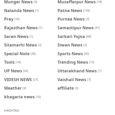
Munger News
Muzaffarpur News
[3]
[18]
Nalanda News
Patna News
[1]
[139]
Pray
Purnea News
[10]
[3]
Rajasthan News
Samastipur News
[1]
[41]
Saran News
Sarkari Yojna
[1]
[68]
Sitamarhi News
Siwan News
[2]
[2]
Special Note
Sports News
[28]
[82]
Tools
Trending News
[18]
[13]
UP News
Uttarakhand News
[62]
[1]
VIDESH NEWS
Vaishali News
[27]
[7]
Weather
affiliate
[4]
[3]
khagaria news
[10]
HASHTAG