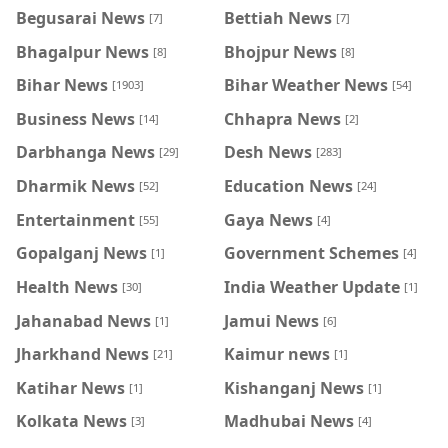
Begusarai News
Bettiah News
[7]
[7]
Bhagalpur News
Bhojpur News
[8]
[8]
Bihar News
Bihar Weather News
[1903]
[54]
Business News
Chhapra News
[14]
[2]
Darbhanga News
Desh News
[29]
[283]
Dharmik News
Education News
[52]
[24]
Entertainment
Gaya News
[55]
[4]
Gopalganj News
Government Schemes
[1]
[4]
Health News
India Weather Update
[30]
[1]
Jahanabad News
Jamui News
[1]
[6]
Jharkhand News
Kaimur news
[21]
[1]
Katihar News
Kishanganj News
[1]
[1]
Kolkata News
Madhubai News
[3]
[4]