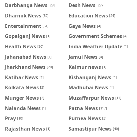
Darbhanga News
Desh News
[28]
[277]
Dharmik News
Education News
[52]
[24]
Entertainment
Gaya News
[51]
[4]
Gopalganj News
Government Schemes
[1]
[4]
Health News
India Weather Update
[30]
[1]
Jahanabad News
Jamui News
[1]
[4]
Jharkhand News
Kaimur news
[20]
[1]
Katihar News
Kishanganj News
[1]
[1]
Kolkata News
Madhubai News
[3]
[4]
Munger News
Muzaffarpur News
[2]
[17]
Nalanda News
Patna News
[1]
[117]
Pray
Purnea News
[10]
[3]
Rajasthan News
Samastipur News
[1]
[40]