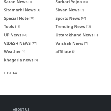
Saran News
Sarkari Yojna
[1]
[56]
Sitamarhi News
Siwan News
[1]
[2]
Special Note
Sports News
[28]
[80]
Tools
Trending News
[18]
[13]
UP News
Uttarakhand News
[61]
[1]
VIDESH NEWS
Vaishali News
[27]
[7]
Weather
affiliate
[4]
[3]
khagaria news
[9]
HASHTAG
ABOUT US