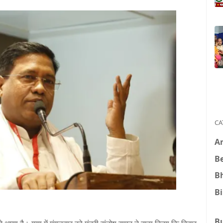
CA
A
B
B
B
B