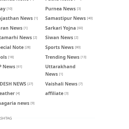
ray
Purnea News
[10]
[3]
ajasthan News
Samastipur News
[1]
[40]
aran News
Sarkari Yojna
[1]
[60]
itamarhi News
Siwan News
[2]
[2]
ecial Note
Sports News
[28]
[80]
ols
Trending News
[18]
[13]
P News
Uttarakhand
[61]
News
[1]
IDESH NEWS
Vaishali News
[27]
[7]
eather
affiliate
[4]
[3]
hagaria news
[9]
SHTAG