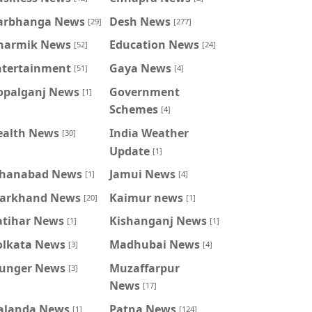
arbhanga News
Desh News
[29]
[277]
harmik News
Education News
[52]
[24]
ntertainment
Gaya News
[51]
[4]
opalganj News
Government
[1]
Schemes
[4]
ealth News
India Weather
[30]
Update
[1]
ahanabad News
Jamui News
[1]
[4]
harkhand News
Kaimur news
[20]
[1]
atihar News
Kishanganj News
[1]
[1]
olkata News
Madhubai News
[3]
[4]
unger News
Muzaffarpur
[3]
News
[17]
alanda News
Patna News
[1]
[124]