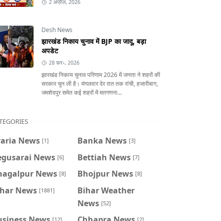
2 अप्रैल, 2026
Desh News
झारखंड निकाय चुनाव में BJP का जादू, बड़ा
अपडेट
28 फ़र॰, 2026
झारखंड निकाय चुनाव परिणाम 2026 में जनता ने शहरों की
सरकार चुन ली है। मंगलवार देर रात तक रांची, हजारीबाग,
जमशेदपुर समेत कई शहरों में मतगणना...
TEGORIES
raria News
Banka News
[1]
[3]
egusarai News
Bettiah News
[6]
[7]
hagalpur News
Bhojpur News
[8]
[8]
ihar News
Bihar Weather
[1881]
News
[52]
usiness News
Chhapra News
[12]
[2]