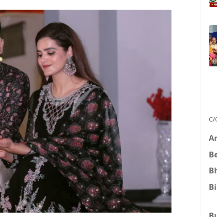
CA
A
B
B
B
B