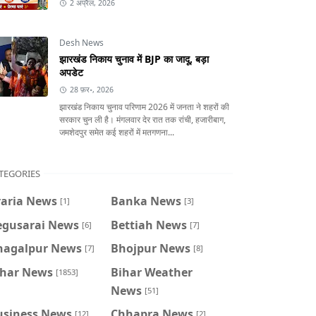
2 अप्रैल, 2026
Desh News
झारखंड निकाय चुनाव में BJP का जादू, बड़ा
अपडेट
28 फ़र॰, 2026
झारखंड निकाय चुनाव परिणाम 2026 में जनता ने शहरों की
सरकार चुन ली है। मंगलवार देर रात तक रांची, हजारीबाग,
जमशेदपुर समेत कई शहरों में मतगणना...
TEGORIES
raria News
Banka News
[1]
[3]
egusarai News
Bettiah News
[6]
[7]
hagalpur News
Bhojpur News
[7]
[8]
ihar News
Bihar Weather
[1853]
News
[51]
usiness News
Chhapra News
[12]
[2]