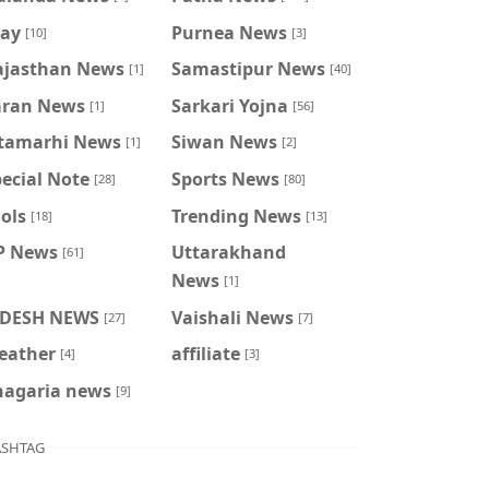
ray
Purnea News
[10]
[3]
ajasthan News
Samastipur News
[1]
[40]
aran News
Sarkari Yojna
[1]
[56]
itamarhi News
Siwan News
[1]
[2]
ecial Note
Sports News
[28]
[80]
ols
Trending News
[18]
[13]
P News
Uttarakhand
[61]
News
[1]
IDESH NEWS
Vaishali News
[27]
[7]
eather
affiliate
[4]
[3]
hagaria news
[9]
SHTAG