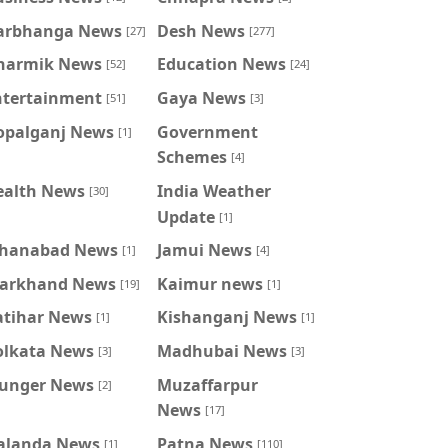
arbhanga News
Desh News
[27]
[277]
harmik News
Education News
[52]
[24]
ntertainment
Gaya News
[51]
[3]
opalganj News
Government
[1]
Schemes
[4]
ealth News
India Weather
[30]
Update
[1]
ahanabad News
Jamui News
[1]
[4]
harkhand News
Kaimur news
[19]
[1]
atihar News
Kishanganj News
[1]
[1]
olkata News
Madhubai News
[3]
[3]
unger News
Muzaffarpur
[2]
News
[17]
alanda News
Patna News
[1]
[110]