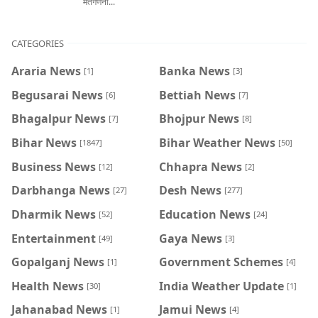
मतगणना...
CATEGORIES
Araria News
Banka News
[1]
[3]
Begusarai News
Bettiah News
[6]
[7]
Bhagalpur News
Bhojpur News
[7]
[8]
Bihar News
Bihar Weather News
[1847]
[50]
Business News
Chhapra News
[12]
[2]
Darbhanga News
Desh News
[27]
[277]
Dharmik News
Education News
[52]
[24]
Entertainment
Gaya News
[49]
[3]
Gopalganj News
Government Schemes
[1]
[4]
Health News
India Weather Update
[30]
[1]
Jahanabad News
Jamui News
[1]
[4]