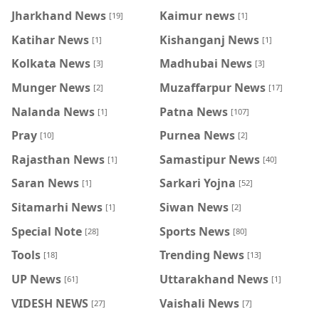
Jharkhand News
Kaimur news
[19]
[1]
Katihar News
Kishanganj News
[1]
[1]
Kolkata News
Madhubai News
[3]
[3]
Munger News
Muzaffarpur News
[2]
[17]
Nalanda News
Patna News
[1]
[107]
Pray
Purnea News
[10]
[2]
Rajasthan News
Samastipur News
[1]
[40]
Saran News
Sarkari Yojna
[1]
[52]
Sitamarhi News
Siwan News
[1]
[2]
Special Note
Sports News
[28]
[80]
Tools
Trending News
[18]
[13]
UP News
Uttarakhand News
[61]
[1]
VIDESH NEWS
Vaishali News
[27]
[7]