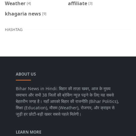
Weather
affiliate
[4]
[3]
khagaria news
[9]
HASHTAG
ABOUT US
Bihar News in Hindi: बिहार की ताज़ा खबर, आज के मुख्य
समाचार और सभी 38 जिलों की ब्रेकिंग न्यूज़ पढ़ने के लिए यह सबसे
बेहतरीन जगह है। यहाँ आपको बिहार की राजनीति (Bihar Politics),
शिक्षा (Education), मौसम (Weather), रोजगार, और क्राइम से
जुड़ी हर छोटी-बड़ी खबर सबसे पहले मिलेगी।
LEARN MORE