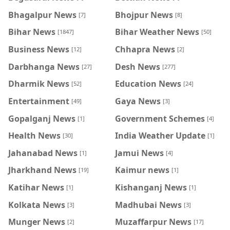
Bhagalpur News
Bhojpur News
[7]
[8]
Bihar News
Bihar Weather News
[1847]
[50]
Business News
Chhapra News
[12]
[2]
Darbhanga News
Desh News
[27]
[277]
Dharmik News
Education News
[52]
[24]
Entertainment
Gaya News
[49]
[3]
Gopalganj News
Government Schemes
[1]
[4]
Health News
India Weather Update
[30]
[1]
Jahanabad News
Jamui News
[1]
[4]
Jharkhand News
Kaimur news
[19]
[1]
Katihar News
Kishanganj News
[1]
[1]
Kolkata News
Madhubai News
[3]
[3]
Munger News
Muzaffarpur News
[2]
[17]