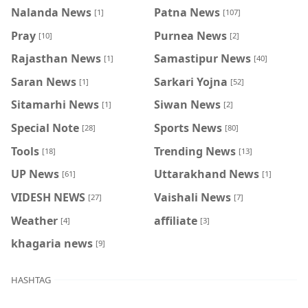
Nalanda News
Patna News
[1]
[107]
Pray
Purnea News
[10]
[2]
Rajasthan News
Samastipur News
[1]
[40]
Saran News
Sarkari Yojna
[1]
[52]
Sitamarhi News
Siwan News
[1]
[2]
Special Note
Sports News
[28]
[80]
Tools
Trending News
[18]
[13]
UP News
Uttarakhand News
[61]
[1]
VIDESH NEWS
Vaishali News
[27]
[7]
Weather
affiliate
[4]
[3]
khagaria news
[9]
HASHTAG