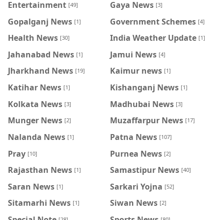
Entertainment
Gaya News
[49]
[3]
Gopalganj News
Government Schemes
[1]
[4]
Health News
India Weather Update
[30]
[1]
Jahanabad News
Jamui News
[1]
[4]
Jharkhand News
Kaimur news
[19]
[1]
Katihar News
Kishanganj News
[1]
[1]
Kolkata News
Madhubai News
[3]
[3]
Munger News
Muzaffarpur News
[2]
[17]
Nalanda News
Patna News
[1]
[107]
Pray
Purnea News
[10]
[2]
Rajasthan News
Samastipur News
[1]
[40]
Saran News
Sarkari Yojna
[1]
[52]
Sitamarhi News
Siwan News
[1]
[2]
Special Note
Sports News
[28]
[80]