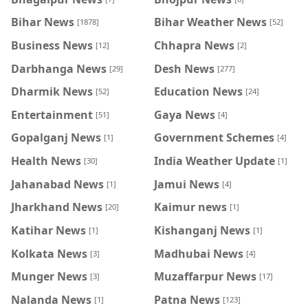
Bihar News
Bihar Weather News
[1878]
[52]
Business News
Chhapra News
[12]
[2]
Darbhanga News
Desh News
[29]
[277]
Dharmik News
Education News
[52]
[24]
Entertainment
Gaya News
[51]
[4]
Gopalganj News
Government Schemes
[1]
[4]
Health News
India Weather Update
[30]
[1]
Jahanabad News
Jamui News
[1]
[4]
Jharkhand News
Kaimur news
[20]
[1]
Katihar News
Kishanganj News
[1]
[1]
Kolkata News
Madhubai News
[3]
[4]
Munger News
Muzaffarpur News
[3]
[17]
Nalanda News
Patna News
[1]
[123]