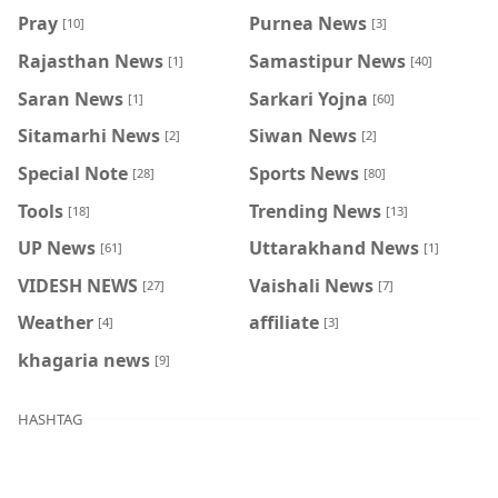
Pray
Purnea News
[10]
[3]
Rajasthan News
Samastipur News
[1]
[40]
Saran News
Sarkari Yojna
[1]
[60]
Sitamarhi News
Siwan News
[2]
[2]
Special Note
Sports News
[28]
[80]
Tools
Trending News
[18]
[13]
UP News
Uttarakhand News
[61]
[1]
VIDESH NEWS
Vaishali News
[27]
[7]
Weather
affiliate
[4]
[3]
khagaria news
[9]
HASHTAG