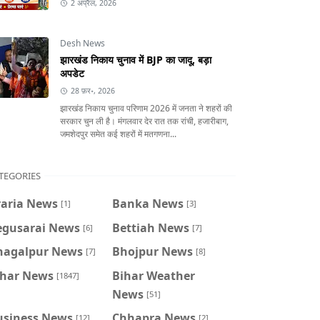
2 अप्रैल, 2026
Desh News
झारखंड निकाय चुनाव में BJP का जादू, बड़ा
अपडेट
28 फ़र॰, 2026
झारखंड निकाय चुनाव परिणाम 2026 में जनता ने शहरों की
सरकार चुन ली है। मंगलवार देर रात तक रांची, हजारीबाग,
जमशेदपुर समेत कई शहरों में मतगणना...
TEGORIES
raria News
Banka News
[1]
[3]
egusarai News
Bettiah News
[6]
[7]
hagalpur News
Bhojpur News
[7]
[8]
ihar News
Bihar Weather
[1847]
News
[51]
usiness News
Chhapra News
[12]
[2]