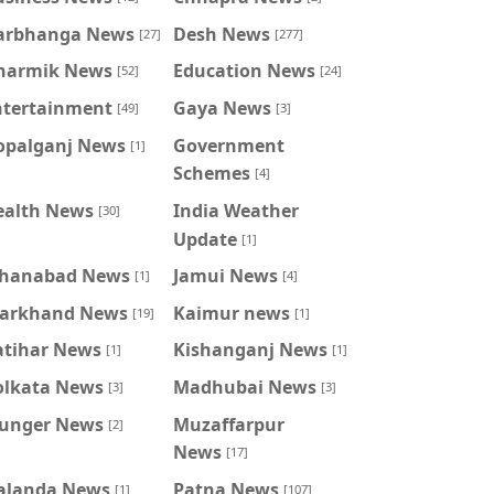
arbhanga News
Desh News
[27]
[277]
harmik News
Education News
[52]
[24]
ntertainment
Gaya News
[49]
[3]
opalganj News
Government
[1]
Schemes
[4]
ealth News
India Weather
[30]
Update
[1]
ahanabad News
Jamui News
[1]
[4]
harkhand News
Kaimur news
[19]
[1]
atihar News
Kishanganj News
[1]
[1]
olkata News
Madhubai News
[3]
[3]
unger News
Muzaffarpur
[2]
News
[17]
alanda News
Patna News
[1]
[107]