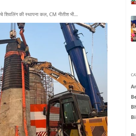
ंचे शिवलिंग की स्थापना कल, CM नीतीश भी...
CA
A
B
B
B
B