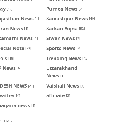
ray
Purnea News
[10]
[2]
ajasthan News
Samastipur News
[1]
[40]
aran News
Sarkari Yojna
[1]
[52]
itamarhi News
Siwan News
[1]
[2]
ecial Note
Sports News
[28]
[80]
ols
Trending News
[18]
[13]
P News
Uttarakhand
[61]
News
[1]
IDESH NEWS
Vaishali News
[27]
[7]
eather
affiliate
[4]
[3]
hagaria news
[9]
SHTAG