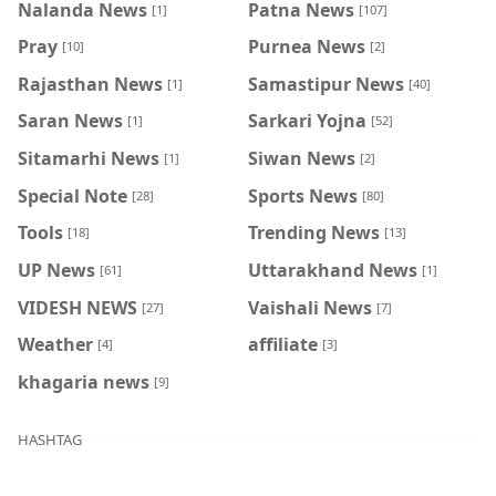
Nalanda News
Patna News
[1]
[107]
Pray
Purnea News
[10]
[2]
Rajasthan News
Samastipur News
[1]
[40]
Saran News
Sarkari Yojna
[1]
[52]
Sitamarhi News
Siwan News
[1]
[2]
Special Note
Sports News
[28]
[80]
Tools
Trending News
[18]
[13]
UP News
Uttarakhand News
[61]
[1]
VIDESH NEWS
Vaishali News
[27]
[7]
Weather
affiliate
[4]
[3]
khagaria news
[9]
HASHTAG