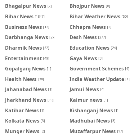
Bhagalpur News
Bhojpur News
[7]
[8]
Bihar News
Bihar Weather News
[1847]
[50]
Business News
Chhapra News
[12]
[2]
Darbhanga News
Desh News
[27]
[277]
Dharmik News
Education News
[52]
[24]
Entertainment
Gaya News
[49]
[3]
Gopalganj News
Government Schemes
[1]
[4]
Health News
India Weather Update
[30]
[1]
Jahanabad News
Jamui News
[1]
[4]
Jharkhand News
Kaimur news
[19]
[1]
Katihar News
Kishanganj News
[1]
[1]
Kolkata News
Madhubai News
[3]
[3]
Munger News
Muzaffarpur News
[2]
[17]