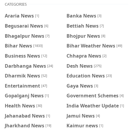
CATEGORIES
Araria News
Banka News
[1]
[3]
Begusarai News
Bettiah News
[6]
[7]
Bhagalpur News
Bhojpur News
[7]
[8]
Bihar News
Bihar Weather News
[1833]
[49]
Business News
Chhapra News
[12]
[2]
Darbhanga News
Desh News
[24]
[275]
Dharmik News
Education News
[52]
[23]
Entertainment
Gaya News
[47]
[3]
Gopalganj News
Government Schemes
[1]
[4]
Health News
India Weather Update
[30]
[1]
Jahanabad News
Jamui News
[1]
[4]
Jharkhand News
Kaimur news
[19]
[1]