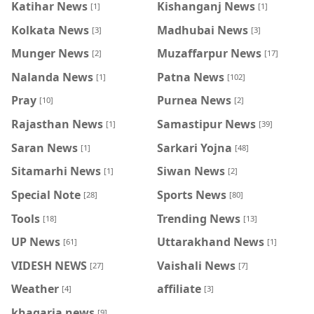
Katihar News
Kishanganj News
[1]
[1]
Kolkata News
Madhubai News
[3]
[3]
Munger News
Muzaffarpur News
[2]
[17]
Nalanda News
Patna News
[1]
[102]
Pray
Purnea News
[10]
[2]
Rajasthan News
Samastipur News
[1]
[39]
Saran News
Sarkari Yojna
[1]
[48]
Sitamarhi News
Siwan News
[1]
[2]
Special Note
Sports News
[28]
[80]
Tools
Trending News
[18]
[13]
UP News
Uttarakhand News
[61]
[1]
VIDESH NEWS
Vaishali News
[27]
[7]
Weather
affiliate
[4]
[3]
khagaria news
[9]