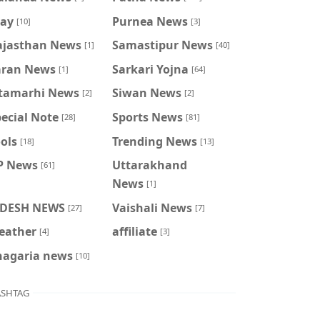
ray
Purnea News
[10]
[3]
ajasthan News
Samastipur News
[1]
[40]
aran News
Sarkari Yojna
[1]
[64]
itamarhi News
Siwan News
[2]
[2]
ecial Note
Sports News
[28]
[81]
ols
Trending News
[18]
[13]
P News
Uttarakhand
[61]
News
[1]
IDESH NEWS
Vaishali News
[27]
[7]
eather
affiliate
[4]
[3]
hagaria news
[10]
SHTAG