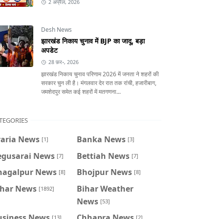
2 अप्रैल, 2026
Desh News
झारखंड निकाय चुनाव में BJP का जादू, बड़ा
अपडेट
28 फ़र॰, 2026
झारखंड निकाय चुनाव परिणाम 2026 में जनता ने शहरों की
सरकार चुन ली है। मंगलवार देर रात तक रांची, हजारीबाग,
जमशेदपुर समेत कई शहरों में मतगणना...
TEGORIES
raria News
Banka News
[1]
[3]
egusarai News
Bettiah News
[7]
[7]
hagalpur News
Bhojpur News
[8]
[8]
ihar News
Bihar Weather
[1892]
News
[53]
usiness News
Chhapra News
[13]
[2]