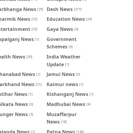
arbhanga News
Desh News
[29]
[277]
harmik News
Education News
[52]
[24]
ntertainment
Gaya News
[53]
[4]
opalganj News
Government
[1]
Schemes
[4]
ealth News
India Weather
[30]
Update
[1]
ahanabad News
Jamui News
[1]
[5]
harkhand News
Kaimur news
[21]
[1]
atihar News
Kishanganj News
[1]
[1]
olkata News
Madhubai News
[3]
[4]
unger News
Muzaffarpur
[3]
News
[18]
alanda News
Patna News
[1]
[130]