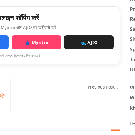
P
ाइन शॉपिंग करें
R
Myntra और AJIO पर खरीदारी करें
S
S
👗 Myntra
👟 AJIO
Sp
े पे एक्स्ट्रा डिस्काउंट मिल सकता है।
To
U
Previous Post
V
लें
W
k
HA