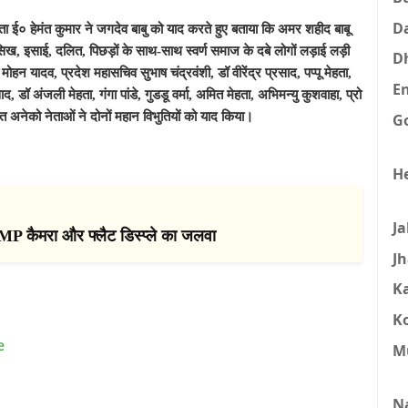
D
 ई० हेमंत कुमार ने जगदेव बाबु को याद करते हुए बताया कि अमर शहीद बाबू
िख, इसाई, दलित, पिछड़ों के साथ-साथ स्वर्ण समाज के दबे लोगों लड़ाई लड़ी
D
मोहन यादव, प्रदेश महासचिव सुभाष चंद्रवंशी, डॉ वीरेंद्र प्रसाद, पप्पू मेहता,
E
ॉ अंजली मेहता, गंगा पांडे, गुडडू वर्मा, अमित मेहता, अभिमन्यु कुशवाहा, प्रो
ेत अनेको नेताओं ने दोनों महान विभुतियों को याद किया।
G
H
J
P कैमरा और फ्लैट डिस्प्ले का जलवा
J
K
K
e
M
N