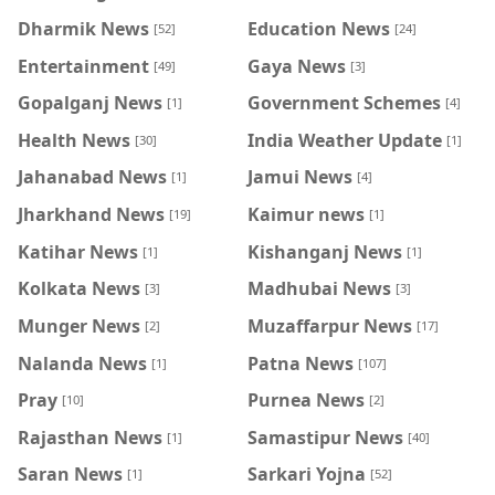
Dharmik News
Education News
[52]
[24]
Entertainment
Gaya News
[49]
[3]
Gopalganj News
Government Schemes
[1]
[4]
Health News
India Weather Update
[30]
[1]
Jahanabad News
Jamui News
[1]
[4]
Jharkhand News
Kaimur news
[19]
[1]
Katihar News
Kishanganj News
[1]
[1]
Kolkata News
Madhubai News
[3]
[3]
Munger News
Muzaffarpur News
[2]
[17]
Nalanda News
Patna News
[1]
[107]
Pray
Purnea News
[10]
[2]
Rajasthan News
Samastipur News
[1]
[40]
Saran News
Sarkari Yojna
[1]
[52]