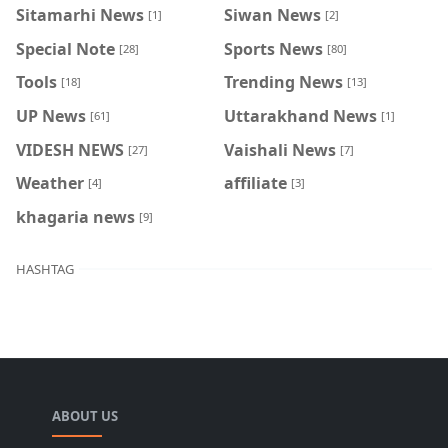
Sitamarhi News
Siwan News
[1]
[2]
Special Note
Sports News
[28]
[80]
Tools
Trending News
[18]
[13]
UP News
Uttarakhand News
[61]
[1]
VIDESH NEWS
Vaishali News
[27]
[7]
Weather
affiliate
[4]
[3]
khagaria news
[9]
HASHTAG
ABOUT US