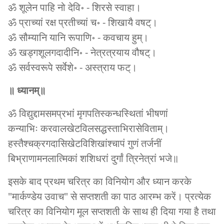
ॐ शूलेन पाहि नो देवि॰ - शिरसे स्वाहा।
ॐ प्राच्यां रक्ष प्रतीच्यां च॰ - शिखायै वषट्।
ॐ सौम्यानि यानि रूपाणि॰ - कवचाय हुम्।
ॐ खड्गशूलगदादीनि॰ - नेत्रत्रयाय वौषट्।
ॐ सर्वस्वरूपे सर्वेशे॰ - अस्त्राय फट्।
॥ ध्यानम्॥
ॐ विद्युद्दामसमप्रभां मृगपतिस्कन्धस्थितां भीषणां
कन्याभिः करवालखेटविलसद्धस्ताभिरासेविताम्।
हस्तैश्‍चक्रगदासिखेटविशिखांश्‍चापं गुणं तर्जनीं
बिभ्राणामनलात्मिकां शशिधरां दुर्गां त्रिनेत्रां भजे॥
इसके बाद प्रथम चरित्र का विनियोग और ध्यान करके
"मार्कण्डेय उवाच" से सप्तशती का पाठ आरम्भ करें। प्रत्येक
चरित्र का विनियोग मूल सप्तशती के साथ ही दिया गया है तथा