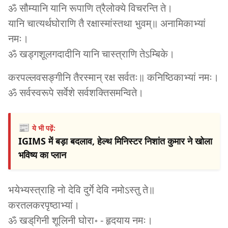
ॐ सौम्यानि यानि रूपाणि त्रैलोक्ये विचरन्ति ते।
यानि चात्यर्थघोराणि तै रक्षास्मांस्तथा भुवम्॥ अनामिकाभ्यां
नमः।
ॐ खड्गशूलगदादीनि यानि चास्त्राणि तेऽम्बिके।
करपल्लवसङ्गीनि तैरस्मान् रक्ष सर्वतः॥ कनिष्ठिकाभ्यां नमः।
ॐ सर्वस्वरूपे सर्वेशे सर्वशक्तिसमन्विते।
📰
ये भी पढ़ें:
IGIMS में बड़ा बदलाव, हेल्थ मिनिस्टर निशांत कुमार ने खोला
भविष्य का प्लान
भयेभ्यस्त्राहि नो देवि दुर्गे देवि नमोऽस्तु ते॥
करतलकरपृष्ठाभ्यां।
ॐ खड्‌गिनी शूलिनी घोरा॰ - हृदयाय नमः।