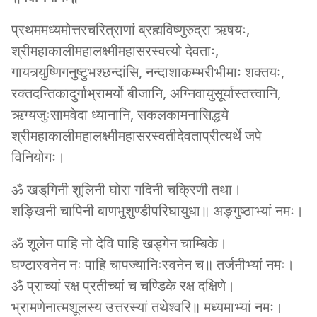
प्रथममध्यमोत्तरचरित्राणां ब्रह्मविष्णुरुद्रा ऋषयः,
श्रीमहाकालीमहालक्ष्मीमहासरस्वत्यो देवताः,
गायत्र्युष्णिगनुष्टुभश्‍छन्दांसि, नन्दाशाकम्भरीभीमाः शक्तयः,
रक्तदन्तिकादुर्गाभ्रामर्यो बीजानि, अग्निवायुसूर्यास्तत्त्वानि,
ऋग्यजुःसामवेदा ध्यानानि, सकलकामनासिद्धये
श्रीमहाकालीमहालक्ष्मीमहासरस्वतीदेवताप्रीत्यर्थे जपे
विनियोगः।
ॐ खड्‌गिनी शूलिनी घोरा गदिनी चक्रिणी तथा।
शङ्खिनी चापिनी बाणभुशुण्डीपरिघायुधा॥ अङ्गुष्ठाभ्यां नमः।
ॐ शूलेन पाहि नो देवि पाहि खड्गेन चाम्बिके।
घण्टास्वनेन नः पाहि चापज्यानिःस्वनेन च॥ तर्जनीभ्यां नमः।
ॐ प्राच्यां रक्ष प्रतीच्यां च चण्डिके रक्ष दक्षिणे।
भ्रामणेनात्मशूलस्य उत्तरस्यां तथेश्‍वरि॥ मध्यमाभ्यां नमः।