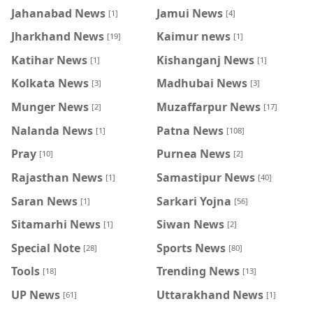
Jahanabad News
Jamui News
[1]
[4]
Jharkhand News
Kaimur news
[19]
[1]
Katihar News
Kishanganj News
[1]
[1]
Kolkata News
Madhubai News
[3]
[3]
Munger News
Muzaffarpur News
[2]
[17]
Nalanda News
Patna News
[1]
[108]
Pray
Purnea News
[10]
[2]
Rajasthan News
Samastipur News
[1]
[40]
Saran News
Sarkari Yojna
[1]
[56]
Sitamarhi News
Siwan News
[1]
[2]
Special Note
Sports News
[28]
[80]
Tools
Trending News
[18]
[13]
UP News
Uttarakhand News
[61]
[1]