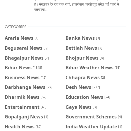
है। मंगलवार देर रात तक रांची, हजारीबाग, जमशेदपुर समेत कई शहरों में
मतगणना...
CATEGORIES
Araria News
Banka News
[1]
[3]
Begusarai News
Bettiah News
[6]
[7]
Bhagalpur News
Bhojpur News
[7]
[8]
Bihar News
Bihar Weather News
[1848]
[51]
Business News
Chhapra News
[12]
[2]
Darbhanga News
Desh News
[27]
[277]
Dharmik News
Education News
[52]
[24]
Entertainment
Gaya News
[49]
[3]
Gopalganj News
Government Schemes
[1]
[4]
Health News
India Weather Update
[30]
[1]