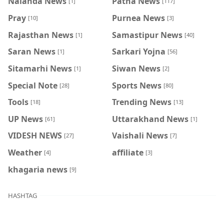
Nalanda News
Patna News
[1]
[117]
Pray
Purnea News
[10]
[3]
Rajasthan News
Samastipur News
[1]
[40]
Saran News
Sarkari Yojna
[1]
[56]
Sitamarhi News
Siwan News
[1]
[2]
Special Note
Sports News
[28]
[80]
Tools
Trending News
[18]
[13]
UP News
Uttarakhand News
[61]
[1]
VIDESH NEWS
Vaishali News
[27]
[7]
Weather
affiliate
[4]
[3]
khagaria news
[9]
HASHTAG