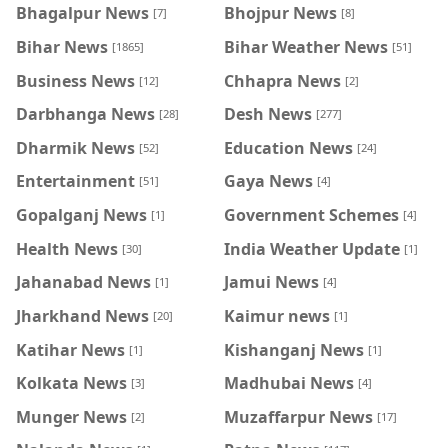
Bhagalpur News
Bhojpur News
[7]
[8]
Bihar News
Bihar Weather News
[1865]
[51]
Business News
Chhapra News
[12]
[2]
Darbhanga News
Desh News
[28]
[277]
Dharmik News
Education News
[52]
[24]
Entertainment
Gaya News
[51]
[4]
Gopalganj News
Government Schemes
[1]
[4]
Health News
India Weather Update
[30]
[1]
Jahanabad News
Jamui News
[1]
[4]
Jharkhand News
Kaimur news
[20]
[1]
Katihar News
Kishanganj News
[1]
[1]
Kolkata News
Madhubai News
[3]
[4]
Munger News
Muzaffarpur News
[2]
[17]