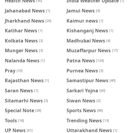
Health News
India Weather Update
[30]
[1]
Jahanabad News
Jamui News
[1]
[4]
Jharkhand News
Kaimur news
[20]
[1]
Katihar News
Kishanganj News
[1]
[1]
Kolkata News
Madhubai News
[3]
[4]
Munger News
Muzaffarpur News
[3]
[17]
Nalanda News
Patna News
[1]
[124]
Pray
Purnea News
[10]
[3]
Rajasthan News
Samastipur News
[1]
[40]
Saran News
Sarkari Yojna
[1]
[60]
Sitamarhi News
Siwan News
[2]
[2]
Special Note
Sports News
[28]
[80]
Tools
Trending News
[18]
[13]
UP News
Uttarakhand News
[61]
[1]