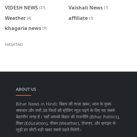
VIDESH NEWS
Vaishali News
[27]
[7]
Weather
affiliate
[4]
[3]
khagaria news
[9]
HASHTAG
ABOUT US
Bihar News in Hindi: बिहार की ताज़ा खबर, आज के मुख्य
समाचार और सभी 38 जिलों की ब्रेकिंग न्यूज़ पढ़ने के लिए यह सबसे
बेहतरीन जगह है। यहाँ आपको बिहार की राजनीति (Bihar Politics),
शिक्षा (Education), मौसम (Weather), रोजगार, और क्राइम से
जुड़ी हर छोटी-बड़ी खबर सबसे पहले मिलेगी।