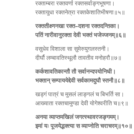
रक्ताम्बरा रक्तवर्णा रक्तसर्वाङ्गभूषणा।
रक्तायुधा रक्तनेत्रा रक्तकेशातिभीषणा॥५॥
रक्ततीक्ष्णनखा रक्त–दशना रक्तदन्तिका।
पतिं नारीवानुरक्ता देवी भक्तं भजेज्जनम्॥६॥
वसुधेव विशाला सा सुमेरुयुगलस्तनी।
दीर्घौ लम्बावतिस्थूलौ तावतीव मनोहरौ॥७॥
कर्कशावतिकान्तौ तौ सर्वानन्दपयोनिधी।
भक्तान् सम्पाययेद्देवी सर्वकामदुघौ स्तनौ॥८॥
खड्गं पात्रं च मुसलं लाङ्गलं च बिभर्ति सा।
आख्याता रक्तचामुण्डा देवी योगेश्‍वरीति च॥९॥
अनया व्याप्तमखिलं जगत्स्थावरजङ्गमम्।
इमां यः पूजयेद्भक्त्या स व्याप्नोति चराचरम्॥१०॥