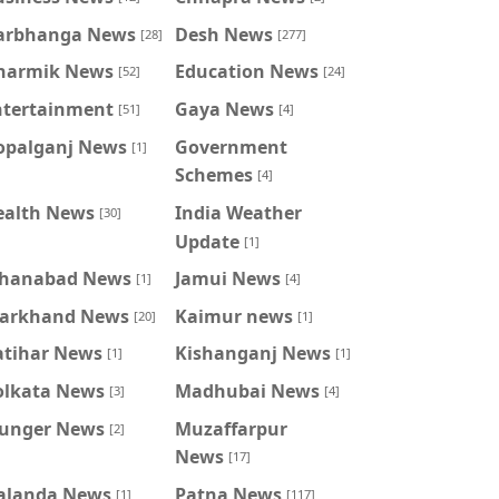
arbhanga News
Desh News
[28]
[277]
harmik News
Education News
[52]
[24]
ntertainment
Gaya News
[51]
[4]
opalganj News
Government
[1]
Schemes
[4]
ealth News
India Weather
[30]
Update
[1]
ahanabad News
Jamui News
[1]
[4]
harkhand News
Kaimur news
[20]
[1]
atihar News
Kishanganj News
[1]
[1]
olkata News
Madhubai News
[3]
[4]
unger News
Muzaffarpur
[2]
News
[17]
alanda News
Patna News
[1]
[117]