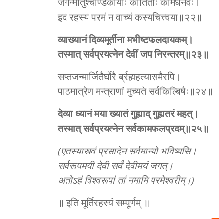
जगन्मातुश्‍चण्डिकायाः कीर्तिताः कामधेनवः।
इदं रहस्यं परमं न वाच्यं कस्यचित्त्वया॥२२॥
व्याख्यानं दिव्यमूर्तीना मभीष्टफलदायकम्।
तस्मात् सर्वप्रयत्‍‌नेन देवीं जप निरन्तरम्॥२३॥
सप्तजन्मार्जितैर्घोरै‌ र्ब्रह्महत्यासमैरपि।
पाठमात्रेण मन्त्राणां मुच्यते सर्वकिल्बिषैः॥२४॥
देव्या ध्यानं मया ख्यातं गुह्याद् गुह्यतरं महत्।
तस्मात् सर्वप्रयत्‍‌नेन सर्वकामफलप्रदम्॥२५॥
(एतस्यास्त्वं प्रसादेन सर्वमान्यो भविष्यसि।
सर्वरूपमयी देवी सर्वं देवीमयं जगत्।
अतोऽहं विश्‍वरूपां तां नमामि परमेश्‍वरीम्।)
॥ इति मूर्तिरहस्यं सम्पूर्णम् ॥