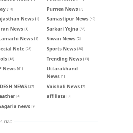
ray
Purnea News
[10]
[3]
ajasthan News
Samastipur News
[1]
[40]
aran News
Sarkari Yojna
[1]
[56]
itamarhi News
Siwan News
[1]
[2]
ecial Note
Sports News
[28]
[80]
ols
Trending News
[18]
[13]
P News
Uttarakhand
[61]
News
[1]
IDESH NEWS
Vaishali News
[27]
[7]
eather
affiliate
[4]
[3]
hagaria news
[9]
SHTAG