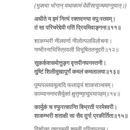
(भुक्त्वा भोगान् यथाकामं देवीसायुज्यमाप्नुयात्।)
अधीते य इमं नित्यं रक्तदन्त्या वपुःस्तवम्।
तं सा परिचरेद्देवी पतिं प्रियमिवाङ्गना॥११॥
शाकम्भरी नीलवर्णा नीलोत्पलविलोचना।
गम्भीरनाभिस्त्रिवली विभूषिततनूदरी॥१२॥
सुकर्कशसमोत्तुङ्ग वृत्तपीनघनस्तनी।
मुष्टिं शिलीमुखापूर्णं कमलं कमलालया॥१३॥
पुष्पपल्लवमूलादि फलाढ्यं शाकसञ्चयम्।
काम्यानन्तरसैर्युक्तं क्षुत्तृण्मृत्युभयापहम्॥१४॥
कार्मुकं च स्फुरत्कान्ति बिभ्रती परमेश्‍वरी।
शाकम्भरी शताक्षी सा सैव दुर्गा प्रकीर्तिता॥१५॥
विशोका दुष्टदमनी शमनी दुरितापदाम्।