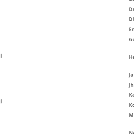
D
D
E
G
१॥
H
J
J
K
३॥
K
M
N