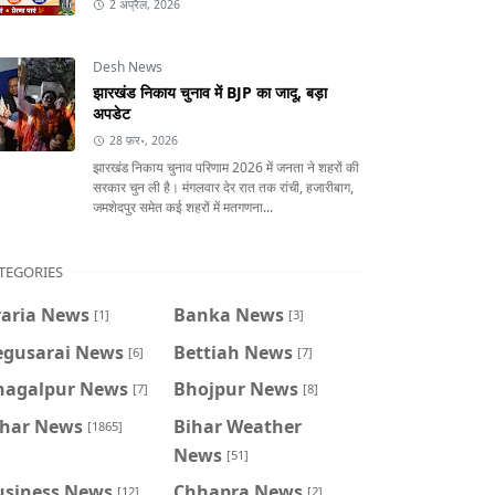
2 अप्रैल, 2026
Desh News
झारखंड निकाय चुनाव में BJP का जादू, बड़ा
अपडेट
28 फ़र॰, 2026
झारखंड निकाय चुनाव परिणाम 2026 में जनता ने शहरों की
सरकार चुन ली है। मंगलवार देर रात तक रांची, हजारीबाग,
जमशेदपुर समेत कई शहरों में मतगणना...
TEGORIES
raria News
Banka News
[1]
[3]
egusarai News
Bettiah News
[6]
[7]
hagalpur News
Bhojpur News
[7]
[8]
ihar News
Bihar Weather
[1865]
News
[51]
usiness News
Chhapra News
[12]
[2]