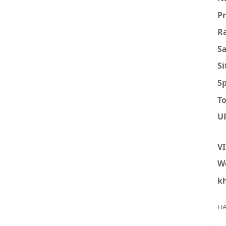
P
R
S
S
Sp
To
U
V
W
k
HA