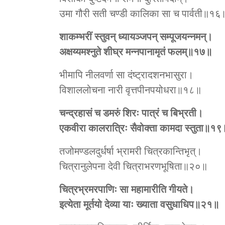
उमा गौरी सती चण्डी कालिका सा च पार्वती॥१६
शाकम्भरीं स्तुवन् ध्यायञ्जपन् सम्पूजयन्नमन्।
अक्षय्यमश्‍नुते शीघ्र मन्नपानामृतं फलम्॥१७॥
भीमापि नीलवर्णा सा दंष्ट्रादशनभासुरा।
विशाललोचना नारी वृत्तपीनपयोधरा॥१८॥
चन्द्रहासं च डमरुं शिरः पात्रं च बिभ्रती।
एकवीरा कालरात्रिः सैवोक्ता कामदा स्तुता॥१९
तजोमण्डलदुर्धर्षा भ्रामरी चित्रकान्तिभृत्।
चित्रानुलेपना देवी चित्राभरणभूषिता॥२०॥
चित्रभ्रमरपाणिः सा महामारीति गीयते।
इत्येता मूर्तयो देव्या याः ख्याता वसुधाधिप॥२१॥