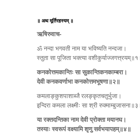
॥ अथ मूर्तिरहस्यम् ॥
ऋषिरुवाच-
ॐ नन्दा भगवती नाम या भविष्यति नन्दजा।
स्तुता सा पूजिता भक्त्या वशीकुर्याज्जगत्त्रयम्॥
कनकोत्तमकान्तिः सा सुकान्तिकनकाम्बरा।
देवी कनकवर्णाभा कनकोत्तमभूषणा॥२॥
कमलाङ्कुशपाशाब्जै रलङ्कृतचतुर्भुजा।
इन्दिरा कमला लक्ष्मीः सा श्री रुक्माम्बुजासना॥
या रक्तदन्तिका नाम देवी प्रोक्ता मयानघ।
तस्याः स्वरूपं वक्ष्यामि शृणु सर्वभयापहम्॥४॥