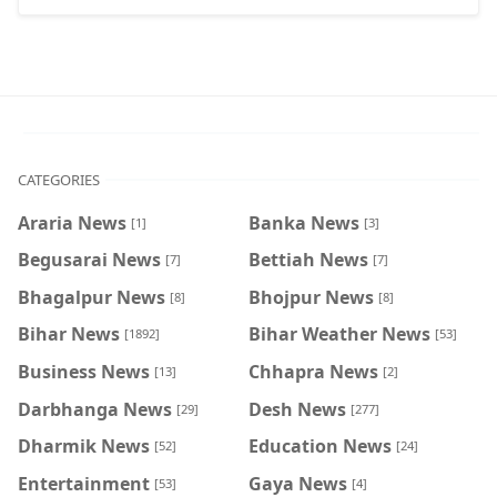
CATEGORIES
Araria News
Banka News
[1]
[3]
Begusarai News
Bettiah News
[7]
[7]
Bhagalpur News
Bhojpur News
[8]
[8]
Bihar News
Bihar Weather News
[1892]
[53]
Business News
Chhapra News
[13]
[2]
Darbhanga News
Desh News
[29]
[277]
Dharmik News
Education News
[52]
[24]
Entertainment
Gaya News
[53]
[4]