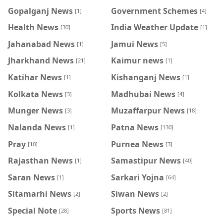
Gopalganj News
Government Schemes
[1]
[4]
Health News
India Weather Update
[30]
[1]
Jahanabad News
Jamui News
[1]
[5]
Jharkhand News
Kaimur news
[21]
[1]
Katihar News
Kishanganj News
[1]
[1]
Kolkata News
Madhubai News
[3]
[4]
Munger News
Muzaffarpur News
[3]
[18]
Nalanda News
Patna News
[1]
[130]
Pray
Purnea News
[10]
[3]
Rajasthan News
Samastipur News
[1]
[40]
Saran News
Sarkari Yojna
[1]
[64]
Sitamarhi News
Siwan News
[2]
[2]
Special Note
Sports News
[28]
[81]