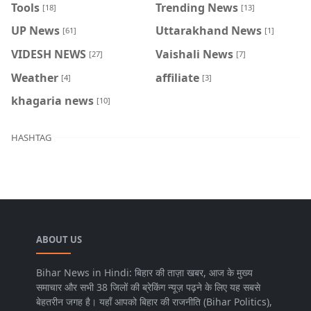
Tools
Trending News
[18]
[13]
UP News
Uttarakhand News
[61]
[1]
VIDESH NEWS
Vaishali News
[27]
[7]
Weather
affiliate
[4]
[3]
khagaria news
[10]
HASHTAG
ABOUT US
Bihar News in Hindi: बिहार की ताज़ा खबर, आज के मुख्य
समाचार और सभी 38 जिलों की ब्रेकिंग न्यूज़ पढ़ने के लिए यह सबसे
बेहतरीन जगह है। यहाँ आपको बिहार की राजनीति (Bihar Politics),