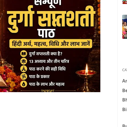
CA
A
B
B
B
B