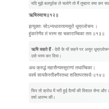
यदि मुझे बलपूर्वक ले चलोगे तो मैं तुम्हारा क्या कर स
ऋषिरुवाच॥१२॥
इत्युक्तः सोऽभ्यधावत्तामसुरो धूम्रलोचनः।
हुंकारेणैव तं भस्म सा चकाराम्बिका ततः॥१३॥
ऋषि कहते हैं
- देवी के यों कहने पर असुर धूम्रलोचन
उसे भस्म कर दिया।
अथ क्रुद्धं महासैन्यमसुराणां तथाम्बिका।
ववर्ष सायकैस्तीक्ष्णैस्तथा शक्तिपरश्‍वधैः॥१४॥
फिर तो क्रोध में भरी हुई दैत्यों की विशाल सेना और
वर्षा आरम्भ की।