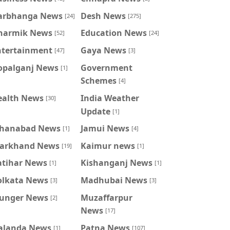
arbhanga News
Desh News
[24]
[275]
harmik News
Education News
[52]
[24]
ntertainment
Gaya News
[47]
[3]
opalganj News
Government
[1]
Schemes
[4]
ealth News
India Weather
[30]
Update
[1]
ahanabad News
Jamui News
[1]
[4]
harkhand News
Kaimur news
[19]
[1]
atihar News
Kishanganj News
[1]
[1]
olkata News
Madhubai News
[3]
[3]
unger News
Muzaffarpur
[2]
News
[17]
alanda News
Patna News
[1]
[107]