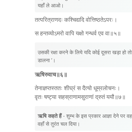
यहाँ ले आओ।
तत्परित्राणदः कश्‍चिद्यदि वोत्तिष्ठतेऽपरः।
स हन्तव्योऽमरो वापि यक्षो गन्धर्व एव वा॥५॥
उसकी रक्षा करने के लिये यदि कोई दूसरा खड़ा हो तो 
डालना ’।
ऋषिरुवाच॥६॥
तेनाज्ञप्तस्ततः शीघ्रं स दैत्यो धूम्रलोचनः।
वृतः षष्ट्या सहस्राणामसुराणां द्रुतं ययौ॥७॥
ऋषि कहते हैं
- शुम्भ के इस प्रकार आज्ञा देने पर
वहाँ से तुरंत चल दिया।