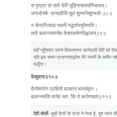
स दृष्ट्‌वा तां ततो देवीं तुहिनाचलसंस्थिताम्।
जगादोच्चैः प्रयाहीति मूलं शुम्भनिशुम्भयोः॥८॥
न चेत्प्रीत्याद्य भवती मद्भर्तारमुपैष्यति।
ततो बलान्नयाम्येष केशाकर्षणविह्वलाम्॥९॥
वहाँ पहुँचकर उसने हिमालयपर रहनेवाली देवी को दे
यदि इस समय प्रसन्नतापूर्वक मेरे स्वामी के समीप नही
चलूँगा’।
देव्युवाच॥१०॥
दैत्येश्‍वरेण प्रहितो बलवान् बलसंवृतः।
बलान्नयसि मामेवं ततः किं ते करोम्यहम्॥११॥
देवी बोलीं
- तुम्हें दैत्यों के राजा ने भेजा है, तुम स्व