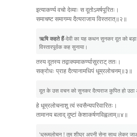
इत्याकर्ण्य वचो देव्याः स दूतोऽमर्षपूरितः।
समाचष्ट समागम्य दैत्यराजाय विस्तरात्॥२॥
ऋषि कहते हैं
-देवी का यह कथन सुनकर दूत को बड़
विस्तारपूर्वक कह सुनाया।
तस्य दूतस्य तद्वाक्यमाकर्ण्यासुरराट् ततः।
सक्रोधः प्राह दैत्यानामधिपं धूम्रलोचनम्॥३॥
दूत के उस वचन को सुनकर दैत्यराज कुपित हो उठा 
हे धूम्रलोचनाशु त्वं स्वसैन्यपरिवारितः।
तामानय बलाद् दुष्टां केशाकर्षणविह्वलाम्॥४॥
'ध्रूमलोचन ! तुम शीघ्र अपनी सेना साथ लेकर जाओ