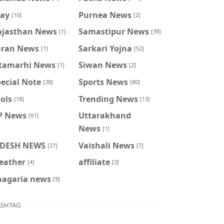
ray
Purnea News
[10]
[2]
ajasthan News
Samastipur News
[1]
[39]
aran News
Sarkari Yojna
[1]
[52]
itamarhi News
Siwan News
[1]
[2]
ecial Note
Sports News
[28]
[80]
ols
Trending News
[18]
[13]
P News
Uttarakhand
[61]
News
[1]
IDESH NEWS
Vaishali News
[27]
[7]
eather
affiliate
[4]
[3]
hagaria news
[9]
SHTAG