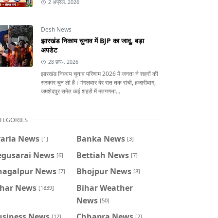
2 अप्रैल, 2026
Desh News
झारखंड निकाय चुनाव में BJP का जादू, बड़ा
अपडेट
28 फ़र॰, 2026
झारखंड निकाय चुनाव परिणाम 2026 में जनता ने शहरों की
सरकार चुन ली है। मंगलवार देर रात तक रांची, हजारीबाग,
जमशेदपुर समेत कई शहरों में मतगणना...
TEGORIES
raria News
Banka News
[1]
[3]
egusarai News
Bettiah News
[6]
[7]
hagalpur News
Bhojpur News
[7]
[8]
ihar News
Bihar Weather
[1839]
News
[50]
usiness News
Chhapra News
[12]
[2]