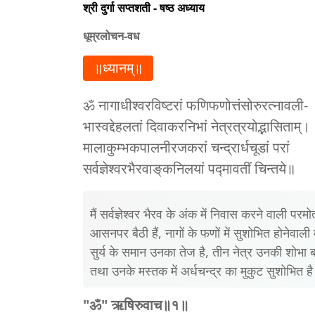
श्री दुर्गा सप्तशती - षष्ठ अध्याय
धूम्रलोचन-वध
॥ध्यानम्॥
ॐ नागाधीश्‍वरविष्टरां फणिफणोत्तंसोरुरत्‍नावली-
भास्वद्देहलतां दिवाकरनिभां नेत्रत्रयोद्भासिताम्।
मालाकुम्भकपालनीरजकरां चन्द्रार्धचूडां परां
सर्वज्ञेश्‍वरभैरवाङ्‌कनिलयां पद्मावतीं चिन्तये॥
मैं सर्वज्ञेश्वर भैरव के अंक में निवास करने वाली परम
आसनपर बैठी हैं, नागों के फणों में सुशोभित होनेवाल
सुर्य के समान उनका तेज है, तीन नेत्र उनकी शोभा बढ़
तथा उनके मस्तक में अर्धचन्द्र का मुकुट सुशोभित ह
"ॐ" ऋषिरुवाच॥१॥