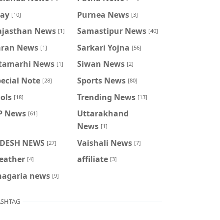
ray
Purnea News
[10]
[3]
ajasthan News
Samastipur News
[1]
[40]
aran News
Sarkari Yojna
[1]
[56]
itamarhi News
Siwan News
[1]
[2]
ecial Note
Sports News
[28]
[80]
ols
Trending News
[18]
[13]
P News
Uttarakhand
[61]
News
[1]
IDESH NEWS
Vaishali News
[27]
[7]
eather
affiliate
[4]
[3]
hagaria news
[9]
SHTAG