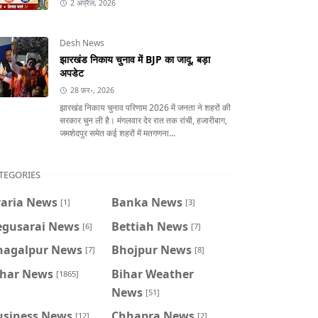
2 अप्रैल, 2026
Desh News
झारखंड निकाय चुनाव में BJP का जादू, बड़ा
अपडेट
28 फ़र॰, 2026
झारखंड निकाय चुनाव परिणाम 2026 में जनता ने शहरों की
सरकार चुन ली है। मंगलवार देर रात तक रांची, हजारीबाग,
जमशेदपुर समेत कई शहरों में मतगणना...
TEGORIES
raria News
Banka News
[1]
[3]
egusarai News
Bettiah News
[6]
[7]
hagalpur News
Bhojpur News
[7]
[8]
ihar News
Bihar Weather
[1865]
News
[51]
usiness News
Chhapra News
[12]
[2]