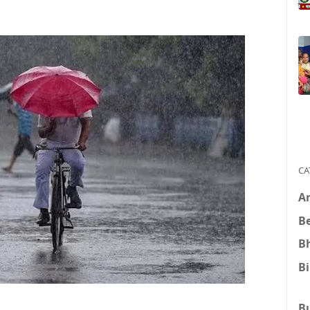
CA
A
B
B
B
B