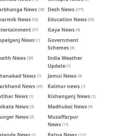
arbhanga News
Desh News
[28]
[277]
harmik News
Education News
[52]
[24]
ntertainment
Gaya News
[51]
[4]
opalganj News
Government
[1]
Schemes
[4]
ealth News
India Weather
[30]
Update
[1]
ahanabad News
Jamui News
[1]
[4]
harkhand News
Kaimur news
[20]
[1]
atihar News
Kishanganj News
[1]
[1]
olkata News
Madhubai News
[3]
[4]
unger News
Muzaffarpur
[2]
News
[17]
alanda News
Patna News
[1]
[117]